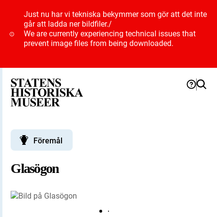
Just nu har vi tekniska bekymmer som gör att det inte
går att ladda ner bildfiler.
/
We are currently experiencing technical issues that
prevent image files from being downloaded.
Föremål
Glasögon