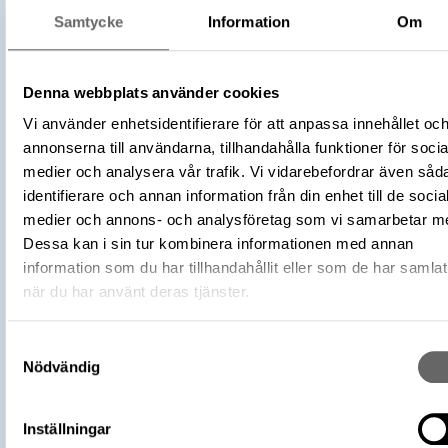
Dräkt och personlig utrustning
Kategori
Samtycke
Information
Om
Arkeologisk samling
Datering
1100 – 1500
Tidsperiod
Medeltid
Denna webbplats använder cookies
Föremålsnummer
189765_HST
Vi använder enhetsidentifierare för att anpassa innehållet oc
Andra nummer
Undernummer: 345
annonserna till användarna, tillhandahålla funktioner för socia
Förvärvsnummer
17033
medier och analysera vår trafik. Vi vidarebefordrar även såd
Omnämns i katalog
Förvärv: 17033 på Catview
identifierare och annan information från din enhet till de socia
medier och annons- och analysföretag som vi samarbetar m
Förvärvsdatum
1922
Dessa kan i sin tur kombinera informationen med annan
Plats: Alvastra kloster, Fornlämning:
information som du har tillhandahållit eller som de har samlat
L2009:1570, Socken: Västra Tollstad s
Fyndplats
när du har använt deras tjänster.
Kommun: Ödeshög kommun, Landskap:
Östergötland, Land: Sverige
Samtyckesval
Undersökare
Frödin, Otto
Nödvändig
Medeltida liv (start 2011-05-31), Histo
Utställningar
museet
https://samlingar.shm.se/object/DD
Inställningar
7582-460B-848C-E4932C91DB95