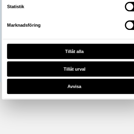
Andra nummer
Nr 1867: 06:2465
Statistik
Relaterat objekt
7879_LRK
https://samlingar.shm.se/object/DD
1E6B-412D-9B31-826F6A8BF6F3
Marknadsföring
URI
Kopiera URI
All textinformation (metadata) på denna sida är fri att använda e
Tillåt alla
licensen CC0.
Mer information om licenser hos Statens historiska museer.
Tillåt urval
Avvisa