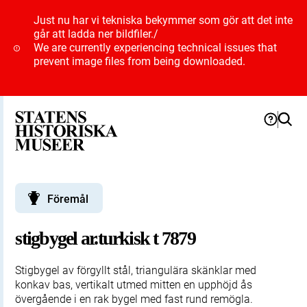
Just nu har vi tekniska bekymmer som gör att det inte
går att ladda ner bildfiler.
/
We are currently experiencing technical issues that
prevent image files from being downloaded.
Föremål
stigbygel ar.turkisk t 7879
Stigbygel av förgyllt stål, triangulära skänklar med
konkav bas, vertikalt utmed mitten en upphöjd ås
övergående i en rak bygel med fast rund remögla.