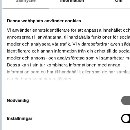
Samtycke
Information
Om
Information om bilden
Denna webbplats använder cookies
Livrustkammaren
Museum
Vi använder enhetsidentifierare för att anpassa innehållet oc
annonserna till användarna, tillhandahålla funktioner för socia
Föremålsbenämning
Stigbygel
medier och analysera vår trafik. Vi vidarebefordrar även såd
Kategori
Sadeltillbehör
identifierare och annan information från din enhet till de socia
Stål
medier och annons- och analysföretag som vi samarbetar m
Material
Läder
Dessa kan i sin tur kombinera informationen med annan
information som du har tillhandahållit eller som de har samlat
Längd 222 mm
när du har använt deras tjänster.
Bredd 152 mm
Storlek
Höjd 274 mm
Samtyckesval
Vikt 1360 g
Nödvändig
Teknik
Förgyllning
Antal
1
Inställningar
Föremålsnummer
7880_LRK