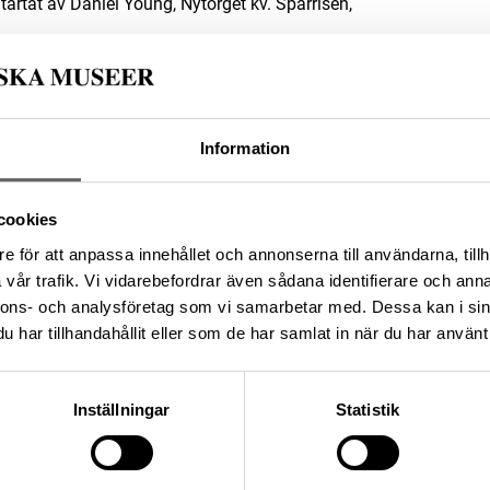
artat av Daniel Young, Nytorget kv. Sparrisen,
3491E96-DA15-4C9B-BD8E-B863B1AB195C
Information
da enligt licensen CC0.
cookies
e för att anpassa innehållet och annonserna till användarna, tillh
vår trafik. Vi vidarebefordrar även sådana identifierare och anna
nnons- och analysföretag som vi samarbetar med. Dessa kan i sin
har tillhandahållit eller som de har samlat in när du har använt 
Inställningar
Statistik