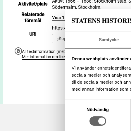
Aktivt 1666 – 1688: Stockholm stad, St
Aktivitet/plats
Södermalm, Stockholm.
Relaterade
Visa 17 relaterade föremål
föremål
https://samlingar.shm.se/person/1
URI
Kopiera URI
Samtycke
All textinformation (metadata) på denna sida är fri att använ
Mer information om licenser hos Statens historiska museer.
Denna webbplats använder 
Vi använder enhetsidentifierar
sociala medier och analysera 
till de sociala medier och a
med annan information som du 
Samtyckesval
Nödvändig