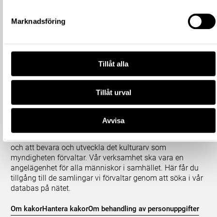
Marknadsföring
Tillåt alla
Tillåt urval
Om våra samlingar
Avvisa
Statens historiska museer (SHM) har till uppgift att
främja kunskapen om och intresset för Sveriges historia
och att bevara och utveckla det kulturarv som
myndigheten förvaltar. Vår verksamhet ska vara en
angelägenhet för alla människor i samhället. Här får du
tillgång till de samlingar vi förvaltar genom att söka i vår
databas på nätet.
Om kakor
Hantera kakor
Om behandling av personuppgifter