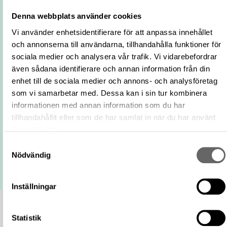
Nationalitet
Svensk
Denna webbplats använder cookies
Yrke/verksamhet
Prins
Vi använder enhetsidentifierare för att anpassa innehållet
Dotter till
Karin Månsdotter av Sverige
Utgör del av
och annonserna till användarna, tillhandahålla funktioner för
Dotter till
Erik XIV av Sverige
sociala medier och analysera vår trafik. Vi vidarebefordrar
Externa källor
Arnold Vasa av Sverige på WIKIDATA
även sådana identifierare och annan information från din
https://samlingar.shm.se/person/73fd03
enhet till de sociala medier och annons- och analysföretag
4e95-424c-9164-4b81cbaad5af
som vi samarbetar med. Dessa kan i sin tur kombinera
URI
informationen med annan information som du har
Kopiera URI
tillhandahållit eller som de har samlat in när du har använt
deras tjänster.
All textinformation (metadata) på denna sida är fri att använda
enligt licensen CC0.
Samtyckesval
Mer information om licenser hos Statens historiska museer.
Nödvändig
Inställningar
Statistik