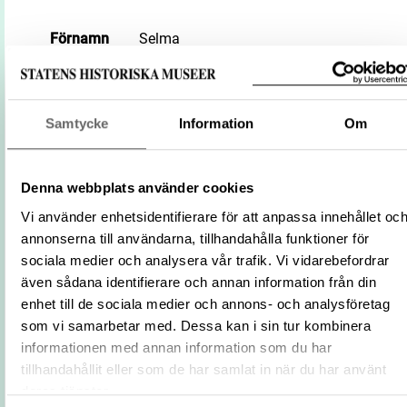
Förnamn
Selma
Efternamn
Giöbel
1843-01-01
Födelsedatum
Datering: 1843*-1925+
Samtycke
Information
Om
Dödsdatum
1925-12-31
Brodör
Mästare
Denna webbplats använder cookies
Yrke/verksamhet
Träsnidare
Vi använder enhetsidentifierare för att anpassa innehållet oc
Textilkonstnär
annonserna till användarna, tillhandahålla funktioner för
sociala medier och analysera vår trafik. Vi vidarebefordrar
Textilkonstnär och träsnidare, startar 188
även sådana identifierare och annan information från din
Biografi
firman Svensk konstslöjdsutställning, led
den till 1898, bodde sen i Vadstena.
enhet till de sociala medier och annons- och analysföretag
som vi samarbetar med. Dessa kan i sin tur kombinera
Externa källor
Giöbel, Selma på WIKIDATA
informationen med annan information som du har
Digital referens
WIKIPEDIA-URL
tillhandahållit eller som de har samlat in när du har använt
Relaterade
Visa 2 relaterade föremål
deras tjänster.
föremål