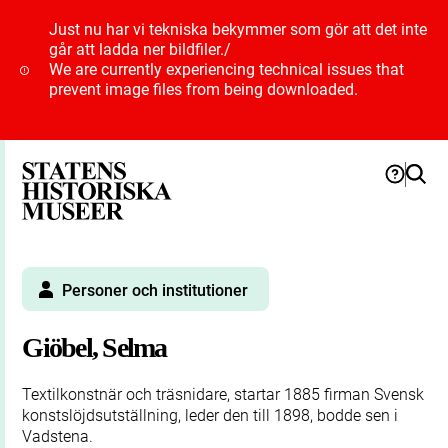
Just nu har vi tekniska bekymmer som gör att det inte
går att ladda ner bildfiler.
/
We are currently experiencing technical issues that
prevent image files from being downloaded.
Personer och institutioner
Giöbel, Selma
Textilkonstnär och träsnidare, startar 1885 firman Svensk
konstslöjdsutställning, leder den till 1898, bodde sen i
Vadstena.