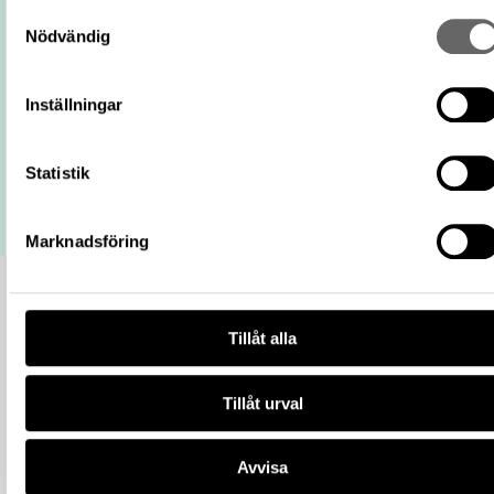
https://samlingar.shm.se/person/8BBC1
Samtyckesval
5009-452C-8CD9-5420DBE02A7F
Nödvändig
URI
Kopiera URI
Inställningar
All textinformation (metadata) på denna sida är fri att använda
enligt licensen CC0.
Mer information om licenser hos Statens historiska museer.
Statistik
Marknadsföring
Tillåt alla
Tillåt urval
Avvisa