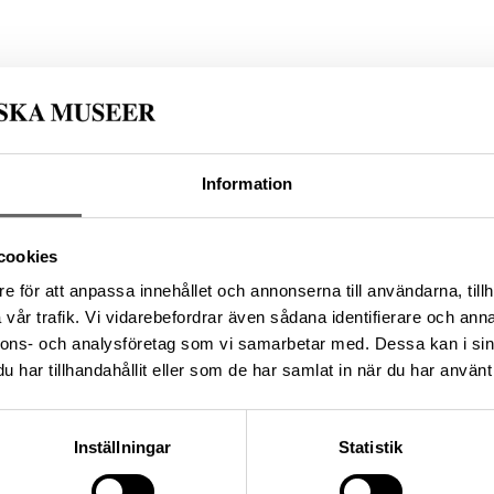
l
giska undersökningar
/person/8f56c0e7-d5ce-4e80-a3a8-
Information
cookies
da enligt licensen CC0.
e för att anpassa innehållet och annonserna till användarna, tillh
vår trafik. Vi vidarebefordrar även sådana identifierare och anna
nnons- och analysföretag som vi samarbetar med. Dessa kan i sin
har tillhandahållit eller som de har samlat in när du har använt 
Inställningar
Statistik