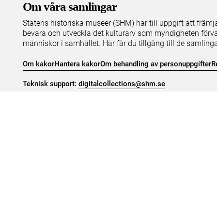
Om våra samlingar
Statens historiska museer (SHM) har till uppgift att främ
bevara och utveckla det kulturarv som myndigheten förva
människor i samhället. Här får du tillgång till de samling
Om kakor
Hantera kakor
Om behandling av personuppgifter
R
Teknisk support:
digitalcollections@shm.se