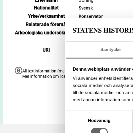
Efternamn
Sörling
Nationalitet
Svensk
Yrke/verksamhet
Konservator
Relaterade föremål
Visa 439 relaterade föremå
Arkeologiska undersökningar
Visa 24 relaterade arkeolo
https://samlingar.shm.se
c1b0c1f14998
Samtycke
URI
Kopiera URI
Denna webbplats använder 
All textinformation (metadata) på denna sida är fri att använ
Mer information om licenser hos Statens historiska museer.
Vi använder enhetsidentifierar
sociala medier och analysera 
till de sociala medier och a
med annan information som du 
Samtyckesval
Nödvändig