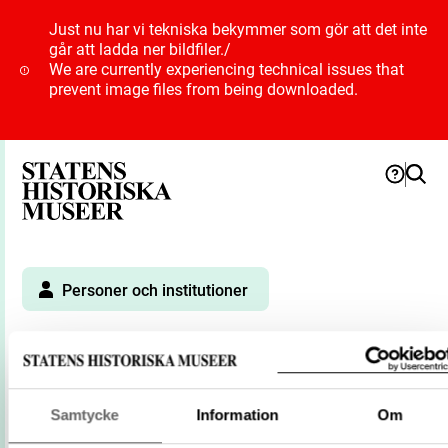
Just nu har vi tekniska bekymmer som gör att det inte
går att ladda ner bildfiler.
/
We are currently experiencing technical issues that
prevent image files from being downloaded.
Personer och institutioner
Stille, Albert
Förnamn
Albert
Samtycke
Information
Om
Efternamn
Stille