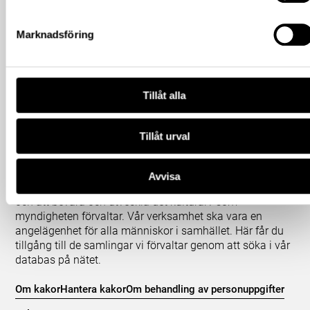
Marknadsföring
Tillåt alla
Tillåt urval
Om våra samlingar
Statens historiska museer (SHM) har till uppgift att
Avvisa
främja kunskapen om och intresset för Sveriges historia
och att bevara och utveckla det kulturarv som
myndigheten förvaltar. Vår verksamhet ska vara en
angelägenhet för alla människor i samhället. Här får du
tillgång till de samlingar vi förvaltar genom att söka i vår
databas på nätet.
Om kakor
Hantera kakor
Om behandling av personuppgifter