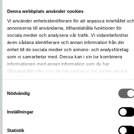
Instrumentmakare
Yrke/verksamhet
Denna webbplats använder cookies
Mästare
Vi använder enhetsidentifierare för att anpassa innehållet oc
Externa källor
Stille, Albert på WIKIDATA
annonserna till användarna, tillhandahålla funktioner för
Relaterade
Visa 5 relaterade föremål
sociala medier och analysera vår trafik. Vi vidarebefordrar
föremål
även sådana identifierare och annan information från din
https://samlingar.shm.se/person/CE1B2
enhet till de sociala medier och annons- och analysföretag
D229-4990-90E3-A5B928DC4362
URI
som vi samarbetar med. Dessa kan i sin tur kombinera
Kopiera URI
informationen med annan information som du har
tillhandahållit eller som de har samlat in när du har använt
All textinformation (metadata) på denna sida är fri att använda
deras tjänster.
enligt licensen CC0.
Mer information om licenser hos Statens historiska museer.
Samtyckesval
Nödvändig
Inställningar
Statistik