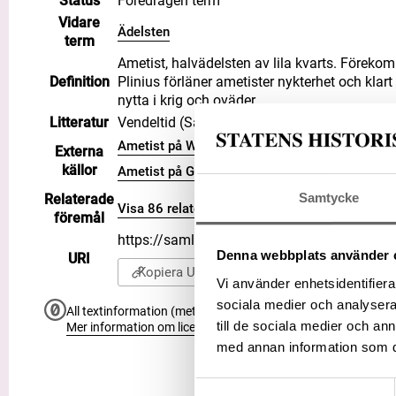
Status
Föredragen term
Vidare
Ädelsten
term
Ametist, halvädelsten av lila kvarts. Förekom
Definition
Plinius förläner ametister nykterhet och klar
nytta i krig och oväder.
Litteratur
Vendeltid (Sandwall, Ann)
Ametist på WIKIDATA
Externa
källor
Ametist på Getty AAT
Samtycke
Relaterade
Visa 86 relaterade föremål
föremål
https://samlingar.shm.se/term/0254FB0A
Denna webbplats använder 
URI
Kopiera URI
Vi använder enhetsidentifierar
sociala medier och analysera 
All textinformation (metadata) på denna sida är fri att använ
till de sociala medier och a
Mer information om licenser hos Statens historiska museer.
med annan information som du 
Samtyckesval