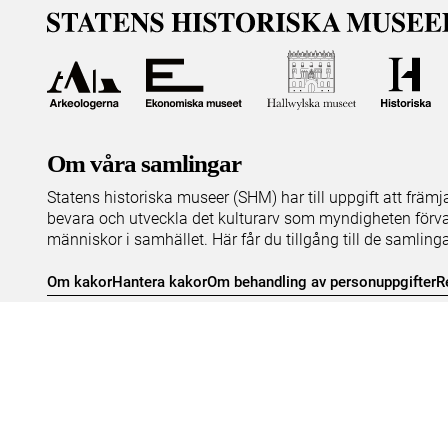
Om våra samlingar
Statens historiska museer (SHM) har till uppgift att främ
bevara och utveckla det kulturarv som myndigheten förva
människor i samhället. Här får du tillgång till de samling
Om kakor
Hantera kakor
Om behandling av personuppgifter
R
Teknisk support:
digitalcollections@shm.se