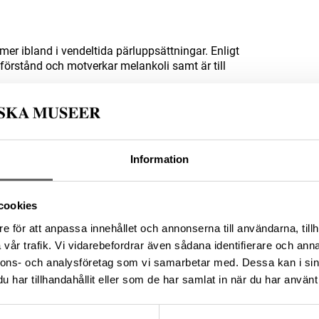
mer ibland i vendeltida pärluppsättningar. Enligt
t förstånd och motverkar melankoli samt är till
Information
-8B9B-44C6-8701-3DDAAF969612
cookies
e för att anpassa innehållet och annonserna till användarna, tillh
vår trafik. Vi vidarebefordrar även sådana identifierare och anna
da enligt licensen CC0.
nnons- och analysföretag som vi samarbetar med. Dessa kan i sin
har tillhandahållit eller som de har samlat in när du har använt 