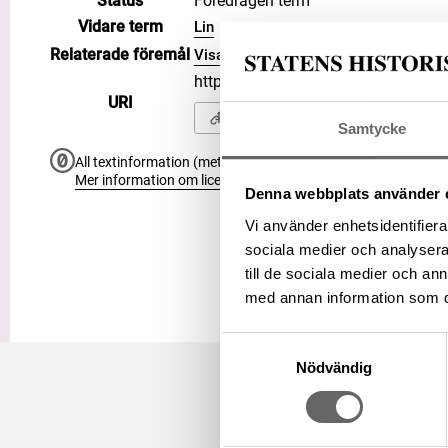
Status
Föredragen term
Vidare term
Lin
Relaterade föremål
Visa 1 relaterat föremål
https://samlingar.shm.se/term/0
URI
Kopiera URI
Samtycke
All textinformation (metadata) på denna sida är fri att använ
Mer information om licenser hos Statens historiska museer.
Denna webbplats använder 
Vi använder enhetsidentifierar
sociala medier och analysera 
till de sociala medier och a
med annan information som du 
Samtyckesval
Nödvändig