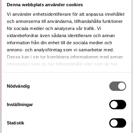
Vidare
Denna webbplats använder cookies
Yngre bronsålder
term
Vi använder enhetsidentifierare för att anpassa innehållet
Period
700 f.Kr. – 500 f.Kr.
och annonserna till användarna, tillhandahålla funktioner
Bronsålder period VI på WIKIDATA
Externa
för sociala medier och analysera vår trafik. Vi
källor
Bronsålder period VI på PeriodO
vidarebefordrar även sådana identifierare och annan
Relaterade
information från din enhet till de sociala medier och
Visa 637 relaterade föremål
föremål
annons- och analysföretag som vi samarbetar med.
https://samlingar.shm.se/term/08050757-
Dessa kan i sin tur kombinera informationen med annan
800C-4EC2-946D-61842068A5D7
information som du har tillhandahållit eller som de har
URI
samlat in när du har använt deras tjänster.
Kopiera URI
Samtyckesval
Nödvändig
All textinformation (metadata) på denna sida är fri att
använda enligt licensen CC0.
Mer information om licenser hos Statens historiska museer.
Inställningar
Statistik