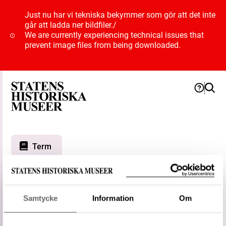
Just nu har vi tekniska bekymmer som gör att det inte
går att ladda ner bildfiler.
/
We are currently experiencing technical issues that
prevent image files from being downloaded.
Term
Bronsålder period VI
Samtycke
Information
Om
Typ
Period
Status
Föredragen term