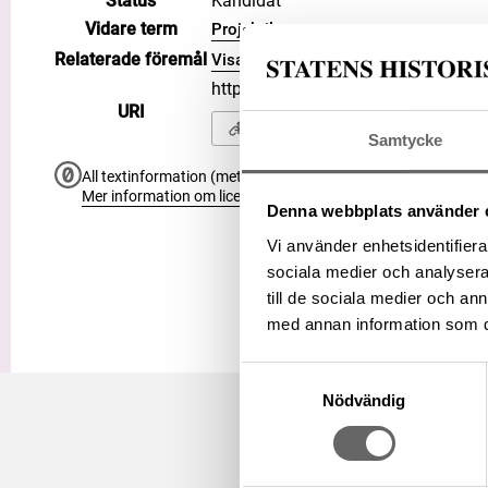
Status
Kandidat
Vidare term
Projektil
Relaterade föremål
Visa 1 relaterat föremål
https://samlingar.shm.se/term/0
URI
Kopiera URI
Samtycke
All textinformation (metadata) på denna sida är fri att använ
Mer information om licenser hos Statens historiska museer.
Denna webbplats använder 
Vi använder enhetsidentifierar
sociala medier och analysera 
till de sociala medier och a
med annan information som du 
Samtyckesval
Nödvändig