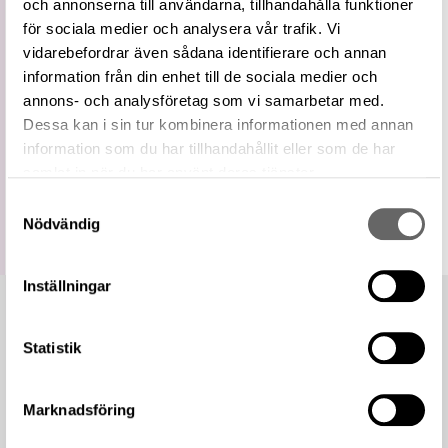
och annonserna till användarna, tillhandahålla funktioner
Relaterade
Visa 1039 relaterade föremål
för sociala medier och analysera vår trafik. Vi
föremål
vidarebefordrar även sådana identifierare och annan
https://samlingar.shm.se/term/119AA3B2-
68F9-4F41-AD35-9CF9DA60170F
information från din enhet till de sociala medier och
URI
annons- och analysföretag som vi samarbetar med.
Kopiera URI
Dessa kan i sin tur kombinera informationen med annan
information som du har tillhandahållit eller som de har
All textinformation (metadata) på denna sida är fri att
samlat in när du har använt deras tjänster.
använda enligt licensen CC0.
Mer information om licenser hos Statens historiska museer.
Samtyckesval
Nödvändig
Inställningar
Statistik
Marknadsföring