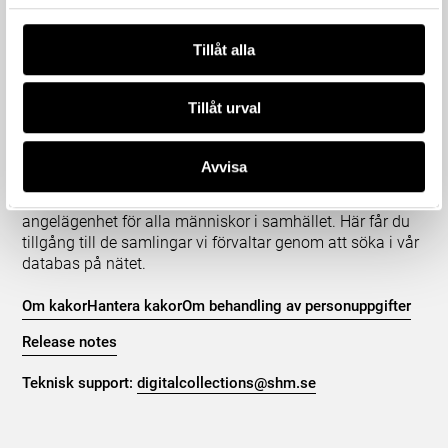
Tillåt alla
Om våra samlingar
Tillåt urval
Statens historiska museer (SHM) har till uppgift att
främja kunskapen om och intresset för Sveriges historia
Avvisa
och att bevara och utveckla det kulturarv som
myndigheten förvaltar. Vår verksamhet ska vara en
angelägenhet för alla människor i samhället. Här får du
tillgång till de samlingar vi förvaltar genom att söka i vår
databas på nätet.
Om kakor
Hantera kakor
Om behandling av personuppgifter
Release notes
Teknisk support:
digitalcollections@shm.se