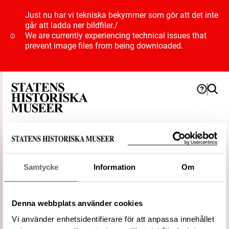
Just nu har vi tekniska bekymmer som gör att det inte
går att ladda ner bildfiler.
/
We are currently experiencing technical issues that
prevent image files from being downloaded.
Term
Samtycke
Information
Om
Textil
Denna webbplats använder cookies
Typ
Kategori
Vi använder enhetsidentifierare för att anpassa innehållet
Status
Föredragen term