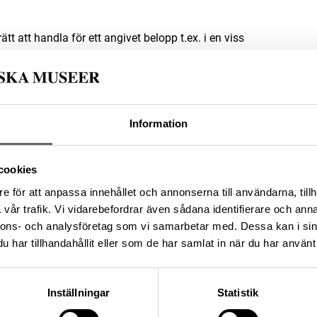
t att handla för ett an­givet belopp t.ex. i en viss
d1c67-79d8-4fb6-9a63-1e731f931d1b
Information
cookies
da enligt licensen CC0.
e för att anpassa innehållet och annonserna till användarna, tillh
vår trafik. Vi vidarebefordrar även sådana identifierare och anna
nnons- och analysföretag som vi samarbetar med. Dessa kan i sin
har tillhandahållit eller som de har samlat in när du har använt 
Inställningar
Statistik