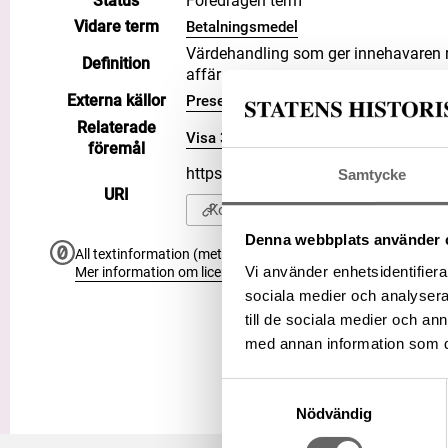
Status
Föredragen term
Vidare term
Betalningsmedel
Värde­handling som ger inne­havaren rät
Definition
affär
Externa källor
Presentkort på WIKIDATA
Relaterade
Visa 3 relaterade föremål
föremål
https://samlingar.shm.se/term/11b
Samtycke
URI
Kopiera URI
Denna webbplats använder 
All textinformation (metadata) på denna sida är fri att använ
Vi använder enhetsidentifierar
Mer information om licenser hos Statens historiska museer.
sociala medier och analysera 
till de sociala medier och a
med annan information som du 
Samtyckesval
Nödvändig