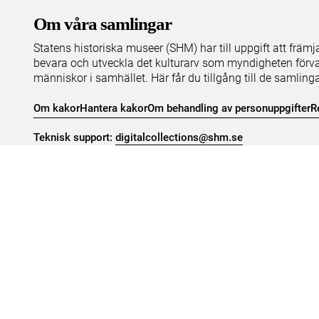
Om våra samlingar
Statens historiska museer (SHM) har till uppgift att främ
bevara och utveckla det kulturarv som myndigheten förva
människor i samhället. Här får du tillgång till de samling
Om kakor
Hantera kakor
Om behandling av personuppgifter
R
Teknisk support:
digitalcollections@shm.se