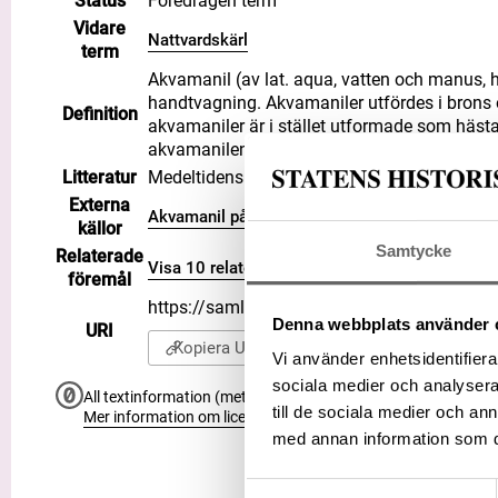
Status
Föredragen term
Vidare
Nattvardskärl
term
Akvamanil (av lat. aqua, vatten och manus, ha
handtvagning. Akvamaniler utfördes i brons o
Definition
akvamaniler är i stället utformade som hästar m
akvamanilen från Vä kyrka, Skåne (1200-tale
Litteratur
Medeltidens ABC (Orrling, Carin)
Externa
Akvamanil på WIKIDATA
källor
Samtycke
Relaterade
Visa 10 relaterade föremål
föremål
https://samlingar.shm.se/term/130010C4
Denna webbplats använder 
URI
Kopiera URI
Vi använder enhetsidentifierar
sociala medier och analysera 
All textinformation (metadata) på denna sida är fri att använ
till de sociala medier och a
Mer information om licenser hos Statens historiska museer.
med annan information som du 
Samtyckesval