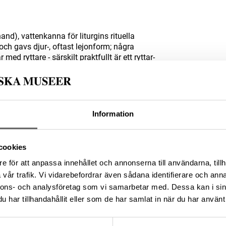
nd), vattenkanna för liturgins rituella
ch gavs djur-, oftast lejonform; några
ed ryttare - särskilt praktfullt är ett ryttar-
t).
Information
-C1EE-4CA1-B6F4-74B225BDBD5A
cookies
e för att anpassa innehållet och annonserna till användarna, tillh
vår trafik. Vi vidarebefordrar även sådana identifierare och anna
da enligt licensen CC0.
nnons- och analysföretag som vi samarbetar med. Dessa kan i sin
har tillhandahållit eller som de har samlat in när du har använt 