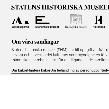
Om våra samlingar
Statens historiska museer (SHM) har till uppgift att främ
bevara och utveckla det kulturarv som myndigheten förva
människor i samhället. Här får du tillgång till de samling
Om kakor
Hantera kakor
Om behandling av personuppgifter
R
Teknisk support:
digitalcollections@shm.se