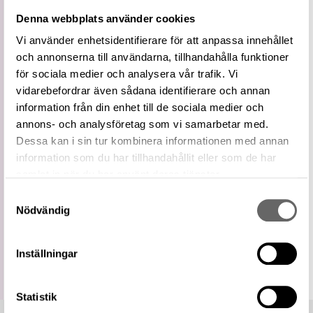
Vidare
Kontorstillbehör
Denna webbplats använder cookies
term
Pennetuier och askar
Vi använder enhetsidentifierare för att anpassa innehållet
Snävare
och annonserna till användarna, tillhandahålla funktioner
term
Penntillbehör
för sociala medier och analysera vår trafik. Vi
Externa
Pennor på Getty AAT
vidarebefordrar även sådana identifierare och annan
källor
information från din enhet till de sociala medier och
Relaterade
Visa 79 relaterade föremål
annons- och analysföretag som vi samarbetar med.
föremål
Dessa kan i sin tur kombinera informationen med annan
https://samlingar.shm.se/term/238DD438-
information som du har tillhandahållit eller som de har
20D5-4807-A2C6-E163966929B0
URI
samlat in när du har använt deras tjänster.
Kopiera URI
Samtyckesval
Nödvändig
All textinformation (metadata) på denna sida är fri att
använda enligt licensen CC0.
Mer information om licenser hos Statens historiska museer.
Inställningar
Statistik