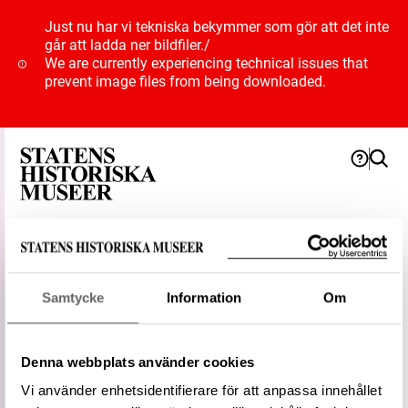
Just nu har vi tekniska bekymmer som gör att det inte
går att ladda ner bildfiler.
/
We are currently experiencing technical issues that
prevent image files from being downloaded.
Term
Samtycke
Information
Om
skulptur, Olof
Denna webbplats använder cookies
Typ
Föremålsbenämning
Vi använder enhetsidentifierare för att anpassa innehållet
Status
Kandidat