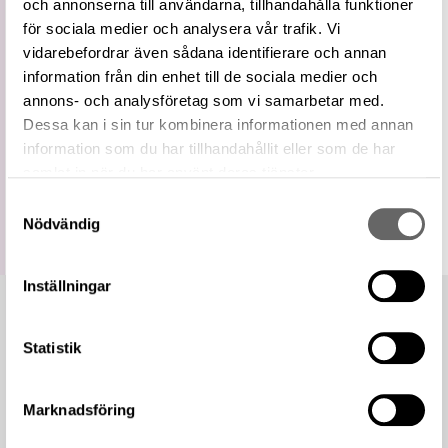
och annonserna till användarna, tillhandahålla funktioner
Relaterade
Visa 14 relaterade föremål
för sociala medier och analysera vår trafik. Vi
föremål
vidarebefordrar även sådana identifierare och annan
https://samlingar.shm.se/term/3FC845DF-
0D1E-41C1-9FBE-CEA2BB499DC9
information från din enhet till de sociala medier och
URI
annons- och analysföretag som vi samarbetar med.
Kopiera URI
Dessa kan i sin tur kombinera informationen med annan
information som du har tillhandahållit eller som de har
All textinformation (metadata) på denna sida är fri att
samlat in när du har använt deras tjänster.
använda enligt licensen CC0.
Mer information om licenser hos Statens historiska museer.
Samtyckesval
Nödvändig
Inställningar
Statistik
Marknadsföring