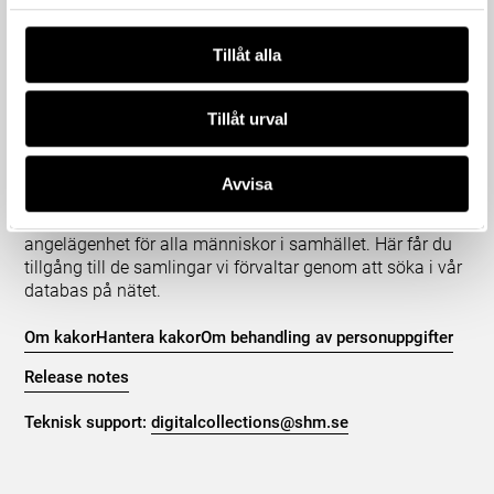
Tillåt alla
Om våra samlingar
Tillåt urval
Statens historiska museer (SHM) har till uppgift att
främja kunskapen om och intresset för Sveriges historia
Avvisa
och att bevara och utveckla det kulturarv som
myndigheten förvaltar. Vår verksamhet ska vara en
angelägenhet för alla människor i samhället. Här får du
tillgång till de samlingar vi förvaltar genom att söka i vår
databas på nätet.
Om kakor
Hantera kakor
Om behandling av personuppgifter
Release notes
Teknisk support:
digitalcollections@shm.se