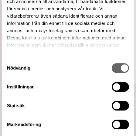
och annonserna till användarna, tillhandahålla funktioner
Externa
Lantgreve på WIKIDATA
för sociala medier och analysera vår trafik. Vi
källor
vidarebefordrar även sådana identifierare och annan
https://samlingar.shm.se/term/412C9DD6-
116D-47D3-B6DE-4305410089C4
information från din enhet till de sociala medier och
URI
annons- och analysföretag som vi samarbetar med.
Kopiera URI
Dessa kan i sin tur kombinera informationen med annan
information som du har tillhandahållit eller som de har
All textinformation (metadata) på denna sida är fri att
samlat in när du har använt deras tjänster.
använda enligt licensen CC0.
Mer information om licenser hos Statens historiska museer.
Samtyckesval
Nödvändig
Inställningar
Statistik
Marknadsföring