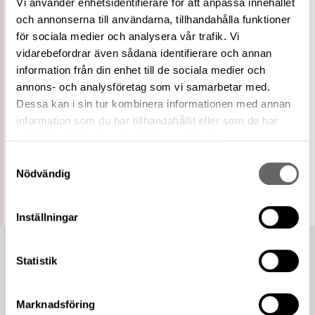
Vi använder enhetsidentifierare för att anpassa innehållet
Vidare
Flintlåspistol
och annonserna till användarna, tillhandahålla funktioner
term
för sociala medier och analysera vår trafik. Vi
Relaterade
Visa 10 relaterade föremål
föremål
vidarebefordrar även sådana identifierare och annan
information från din enhet till de sociala medier och
https://samlingar.shm.se/term/4A668FF6-
6618-41BF-9CF5-5959D94A5200
annons- och analysföretag som vi samarbetar med.
URI
Dessa kan i sin tur kombinera informationen med annan
Kopiera URI
information som du har tillhandahållit eller som de har
samlat in när du har använt deras tjänster.
All textinformation (metadata) på denna sida är fri att
använda enligt licensen CC0.
Samtyckesval
Mer information om licenser hos Statens historiska museer.
Nödvändig
Inställningar
Statistik
Marknadsföring