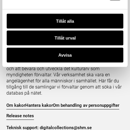
Tillåt alla
Tillåt urval
Om våra samlingar
Avvisa
Statens historiska museer (SHM) har till uppgift att
främja kunskapen om och intresset för Sveriges historia
och att bevara och utveckla det kulturarv som
myndigheten förvaltar. Vår verksamhet ska vara en
angelägenhet för alla människor i samhället. Här får du
tillgång till de samlingar vi förvaltar genom att söka i vår
databas på nätet.
Om kakor
Hantera kakor
Om behandling av personuppgifter
Release notes
Teknisk support:
digitalcollections@shm.se