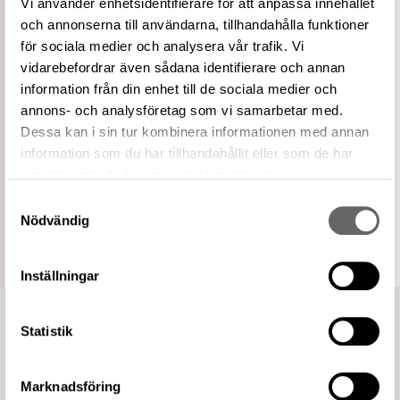
Vi använder enhetsidentifierare för att anpassa innehållet
Vidare
Skulptur
och annonserna till användarna, tillhandahålla funktioner
term
för sociala medier och analysera vår trafik. Vi
Relaterade
Visa 13 relaterade föremål
föremål
vidarebefordrar även sådana identifierare och annan
information från din enhet till de sociala medier och
https://samlingar.shm.se/term/54DC9AEE-
DB4A-455F-9AD3-D27D3E7D62B3
annons- och analysföretag som vi samarbetar med.
URI
Dessa kan i sin tur kombinera informationen med annan
Kopiera URI
information som du har tillhandahållit eller som de har
samlat in när du har använt deras tjänster.
All textinformation (metadata) på denna sida är fri att
använda enligt licensen CC0.
Samtyckesval
Mer information om licenser hos Statens historiska museer.
Nödvändig
Inställningar
Statistik
Marknadsföring