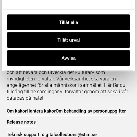
Tillåt alla
Tillåt urval
Om våra samlingar
Avvisa
Statens historiska museer (SHM) har till uppgift att
främja kunskapen om och intresset för Sveriges historia
och att bevara och utveckla det kulturarv som
myndigheten förvaltar. Vår verksamhet ska vara en
angelägenhet för alla människor i samhället. Här får du
tillgång till de samlingar vi förvaltar genom att söka i vår
databas på nätet.
Om kakor
Hantera kakor
Om behandling av personuppgifter
Release notes
Teknisk support:
digitalcollections@shm.se