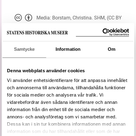
Media: Borstam, Christina. SHM, (CC BY
4.0)
Du får bearbeta och dela verket för alla ändamål,
även kommersiella, så länge du anger
upphovsperson och licensgivare.
Samtycke
Information
Om
LADDA NER MEDIA
Denna webbplats använder cookies
Vi använder enhetsidentifierare för att anpassa innehållet
Information om bilden
och annonserna till användarna, tillhandahålla funktioner
för sociala medier och analysera vår trafik. Vi
vidarebefordrar även sådana identifierare och annan
Typ
Föremålsbenämning
information från din enhet till de sociala medier och
Status
Föredragen term
annons- och analysföretag som vi samarbetar med.
Hissanordning
Dessa kan i sin tur kombinera informationen med annan
Vidare
information som du har tillhandahållit eller som de har
term
Lyftdon