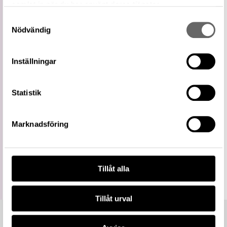
samlat in när du har använt deras tjänster.
Blockhjul
Snävare
Samtyckesval
term
Blockskiva
Nödvändig
Externa
Block (lyftdon) på WIKIDATA
källor
Inställningar
Relaterade
Visa 34 relaterade föremål
föremål
https://samlingar.shm.se/term/57A86BAD-
Statistik
10DB-4F7D-93AC-D937367C45B8
URI
Kopiera URI
Marknadsföring
All textinformation (metadata) på denna sida är fri att
använda enligt licensen CC0.
Mer information om licenser hos Statens historiska museer.
Tillåt alla
Tillåt urval