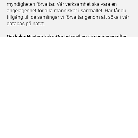
myndigheten förvaltar. Vår verksamhet ska vara en
angelägenhet för alla människor i samhället. Här får du
tillgång till de samlingar vi förvaltar genom att söka i vår
databas på nätet.
Om kakor
Hantera kakor
Om behandling av personuppgifter
Release notes
Teknisk support:
digitalcollections@shm.se