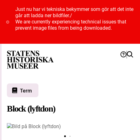
Just nu har vi tekniska bekymmer som gör att det inte
går att ladda ner bildfiler.
/
We are currently experiencing technical issues that
prevent image files from being downloaded.
Term
Block (lyftdon)