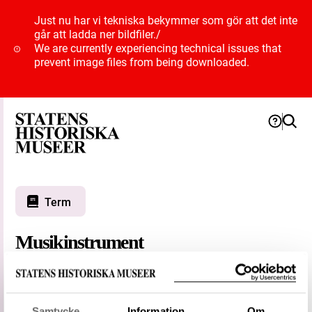
Just nu har vi tekniska bekymmer som gör att det inte
går att ladda ner bildfiler.
/
We are currently experiencing technical issues that
prevent image files from being downloaded.
Term
Musikinstrument
Typ
Kategori
Status
Föredragen term
Samtycke
Information
Om