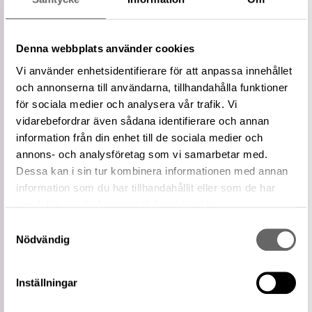
Vidare
Musik
term
Blåsinstrument
Denna webbplats använder cookies
Slagverk
Vi använder enhetsidentifierare för att anpassa innehållet
Snävare
Stränginstrument
och annonserna till användarna, tillhandahålla funktioner
term
Tillbehör till musikinstrument
för sociala medier och analysera vår trafik. Vi
Övriga musikinstrument
vidarebefordrar även sådana identifierare och annan
information från din enhet till de sociala medier och
Externa
Musikinstrument på Getty AAT
annons- och analysföretag som vi samarbetar med.
källor
Dessa kan i sin tur kombinera informationen med annan
Relaterade
Visa 19 relaterade föremål
information som du har tillhandahållit eller som de har
föremål
samlat in när du har använt deras tjänster.
https://samlingar.shm.se/term/5B13C6A1-
E1B4-435C-BFF1-757DC100EE97
Samtyckesval
URI
Nödvändig
Kopiera URI
All textinformation (metadata) på denna sida är fri att
Inställningar
använda enligt licensen CC0.
Mer information om licenser hos Statens historiska museer.