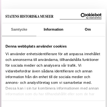
Media: Borstam, Christina. SHM, (CC BY
4.0)
Du får bearbeta och dela verket för alla ändamål,
Samtycke
Information
Om
även kommersiella, så länge du anger
upphovsperson och licensgivare.
Denna webbplats använder cookies
LADDA NER MEDIA
Vi använder enhetsidentifierare för att anpassa innehållet
och annonserna till användarna, tillhandahålla funktioner
för sociala medier och analysera vår trafik. Vi
Information om bilden
vidarebefordrar även sådana identifierare och annan
information från din enhet till de sociala medier och
annons- och analysföretag som vi samarbetar med.
Typ
Föremålsbenämning
Dessa kan i sin tur kombinera informationen med annan
Status
Föredragen term
information som du har tillhandahållit eller som de har
Vidare
Pipa (tobak)
samlat in när du har använt deras tjänster.
term
Samtyckesval