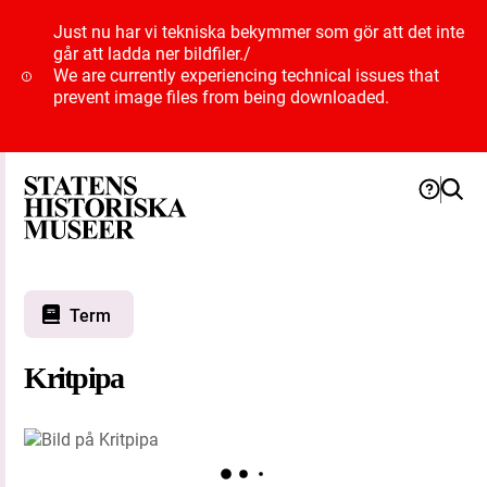
Just nu har vi tekniska bekymmer som gör att det inte
går att ladda ner bildfiler.
/
We are currently experiencing technical issues that
prevent image files from being downloaded.
Term
Kritpipa