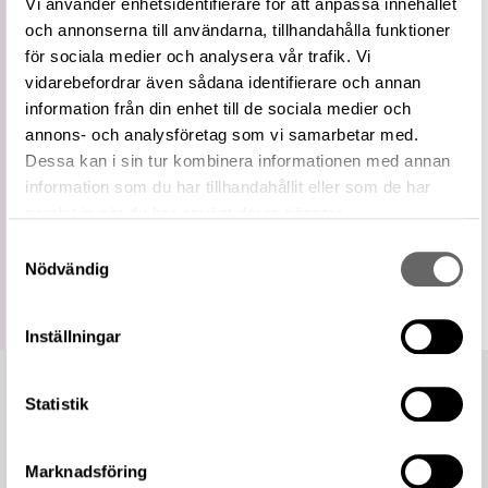
Vi använder enhetsidentifierare för att anpassa innehållet
Vidare
Silke
och annonserna till användarna, tillhandahålla funktioner
term
för sociala medier och analysera vår trafik. Vi
Relaterade
Visa 5 relaterade föremål
föremål
vidarebefordrar även sådana identifierare och annan
information från din enhet till de sociala medier och
https://samlingar.shm.se/term/5DA422E0-
0128-444B-8B48-8B3DA4B633B5
annons- och analysföretag som vi samarbetar med.
URI
Dessa kan i sin tur kombinera informationen med annan
Kopiera URI
information som du har tillhandahållit eller som de har
samlat in när du har använt deras tjänster.
All textinformation (metadata) på denna sida är fri att
använda enligt licensen CC0.
Samtyckesval
Mer information om licenser hos Statens historiska museer.
Nödvändig
Inställningar
Statistik
Marknadsföring