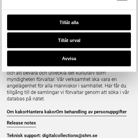
Tillåt alla
Tillåt urval
Om våra samlingar
Avvisa
Statens historiska museer (SHM) har till uppgift att
främja kunskapen om och intresset för Sveriges historia
och att bevara och utveckla det kulturarv som
myndigheten förvaltar. Vår verksamhet ska vara en
angelägenhet för alla människor i samhället. Här får du
tillgång till de samlingar vi förvaltar genom att söka i vår
databas på nätet.
Om kakor
Hantera kakor
Om behandling av personuppgifter
Release notes
Teknisk support:
digitalcollections@shm.se