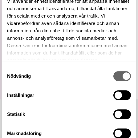
Vi använder enhetsidentifierare för att anpassa innehållet
Vidare
Beslag
och annonserna till användarna, tillhandahålla funktioner
term
för sociala medier och analysera vår trafik. Vi
Relaterade
Visa 18 relaterade föremål
föremål
vidarebefordrar även sådana identifierare och annan
information från din enhet till de sociala medier och
https://samlingar.shm.se/term/67B7FE32-
6E60-4330-B6A1-2C17BA4232F4
annons- och analysföretag som vi samarbetar med.
URI
Dessa kan i sin tur kombinera informationen med annan
Kopiera URI
information som du har tillhandahållit eller som de har
samlat in när du har använt deras tjänster.
All textinformation (metadata) på denna sida är fri att
använda enligt licensen CC0.
Samtyckesval
Mer information om licenser hos Statens historiska museer.
Nödvändig
Inställningar
Statistik
Marknadsföring