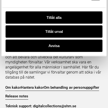
Tillåt alla
Tillåt urval
Om våra samlingar
Avvisa
Statens historiska museer (SHM) har till uppgift att
främja kunskapen om och intresset för Sveriges historia
och att bevara och utveckla det kulturarv som
myndigheten förvaltar. Vår verksamhet ska vara en
angelägenhet för alla människor i samhället. Här får du
tillgång till de samlingar vi förvaltar genom att söka i vår
databas på nätet.
Om kakor
Hantera kakor
Om behandling av personuppgifter
Release notes
Teknisk support:
digitalcollections@shm.se