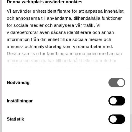
Denna webbplats använder cookies
Vidare
Spjutspets
term
Vi använder enhetsidentifierare för att anpassa innehållet
Typologi för spjutspetsar utvecklad av Jan
och annonserna till användarna, tillhandahålla funktioner
Definition
Petersen 1919.
för sociala medier och analysera vår trafik. Vi
De Norske Vikingesverd: En Typologisk-
vidarebefordrar även sådana identifierare och annan
Litteratur
Kronologisk Studie Over Vikingetidens
information från din enhet till de sociala medier och
Vaaben, sid. 29 (Petersen, Jan)
annons- och analysföretag som vi samarbetar med.
https://samlingar.shm.se/term/700c7b00-
Dessa kan i sin tur kombinera informationen med annan
180a-4b19-b761-2974efa1afed
URI
information som du har tillhandahållit eller som de har
Kopiera URI
samlat in när du har använt deras tjänster.
Samtyckesval
All textinformation (metadata) på denna sida är fri att
Nödvändig
använda enligt licensen CC0.
Mer information om licenser hos Statens historiska museer.
Inställningar
Statistik