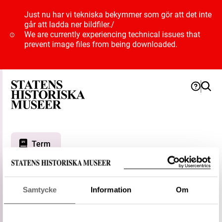
Just nu har vi tekniska bekymmer som gör att det inte
går att ladda ner bildfiler.
/
We are currently experiencing technical issues that
prevent image files from being downloaded.
Term
Spjutspets Petersen H
Samtycke
Information
Om
Typ
Föremålsbenämning
Status
Föredragen term