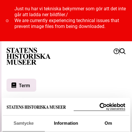
Just nu har vi tekniska bekymmer som gör att det inte
går att ladda ner bildfiler.
/
We are currently experiencing technical issues that
prevent image files from being downloaded.
Term
Bilar
Typ
Kategori
Samtycke
Information
Om
Status
Föredragen term