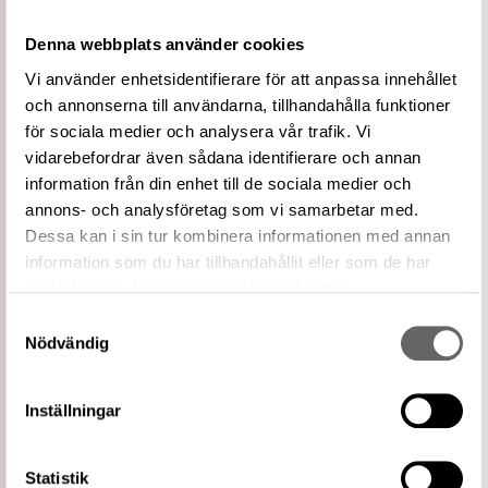
Vidare
Transportutrustning
term
Denna webbplats använder cookies
Biltillbehör
Vi använder enhetsidentifierare för att anpassa innehållet
Snävare
Personbilar
och annonserna till användarna, tillhandahålla funktioner
term
Övriga bilar
för sociala medier och analysera vår trafik. Vi
vidarebefordrar även sådana identifierare och annan
Externa
Bilar på Getty AAT
källor
information från din enhet till de sociala medier och
Relaterade
annons- och analysföretag som vi samarbetar med.
Visa 1 relaterat föremål
föremål
Dessa kan i sin tur kombinera informationen med annan
https://samlingar.shm.se/term/7BD4279C-
information som du har tillhandahållit eller som de har
8170-4FEF-A0F5-CE5157570BFC
samlat in när du har använt deras tjänster.
URI
Samtyckesval
Kopiera URI
Nödvändig
All textinformation (metadata) på denna sida är fri att
använda enligt licensen CC0.
Mer information om licenser hos Statens historiska museer.
Inställningar
Statistik