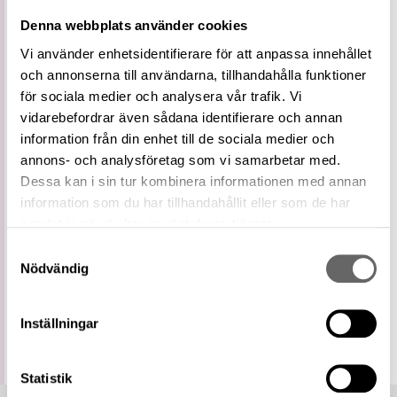
Vidare
Spjutspets
Denna webbplats använder cookies
term
Typologi för spjutspetsar utvecklad av Jan
Vi använder enhetsidentifierare för att anpassa innehållet
Definition
Petersen 1919.
och annonserna till användarna, tillhandahålla funktioner
De Norske Vikingesverd: En Typologisk-
för sociala medier och analysera vår trafik. Vi
Litteratur
Kronologisk Studie Over Vikingetidens
vidarebefordrar även sådana identifierare och annan
Vaaben, sid. 23 (Petersen, Jan)
information från din enhet till de sociala medier och
Relaterade
Visa 1 relaterat föremål
annons- och analysföretag som vi samarbetar med.
föremål
Dessa kan i sin tur kombinera informationen med annan
https://samlingar.shm.se/term/B8FE72B5-
information som du har tillhandahållit eller som de har
B5F5-443F-A5CF-AFC1529FD00D
URI
samlat in när du har använt deras tjänster.
Kopiera URI
Samtyckesval
Nödvändig
All textinformation (metadata) på denna sida är fri att
använda enligt licensen CC0.
Mer information om licenser hos Statens historiska museer.
Inställningar
Statistik