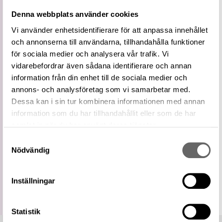
Vidare
Spjutspets
Denna webbplats använder cookies
term
Typologi för spjutspetsar utvecklad av Jan
Vi använder enhetsidentifierare för att anpassa innehållet
Definition
Petersen 1919.
och annonserna till användarna, tillhandahålla funktioner
De Norske Vikingesverd: En Typologisk-
för sociala medier och analysera vår trafik. Vi
Litteratur
Kronologisk Studie Over Vikingetidens
vidarebefordrar även sådana identifierare och annan
Vaaben, sid. 28 (Petersen, Jan)
information från din enhet till de sociala medier och
Relaterade
Visa 2 relaterade föremål
annons- och analysföretag som vi samarbetar med.
föremål
Dessa kan i sin tur kombinera informationen med annan
https://samlingar.shm.se/term/BB3A8E7B-
information som du har tillhandahållit eller som de har
E08E-46EE-AF90-5CA5A94F7A2E
URI
samlat in när du har använt deras tjänster.
Kopiera URI
Samtyckesval
Nödvändig
All textinformation (metadata) på denna sida är fri att
använda enligt licensen CC0.
Mer information om licenser hos Statens historiska museer.
Inställningar
Statistik