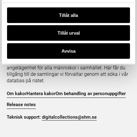
Tillåt alla
Om våra samlingar
Tillåt urval
Statens historiska museer (SHM) har till uppgift att
främja kunskapen om och intresset för Sveriges historia
Avvisa
och att bevara och utveckla det kulturarv som
myndigheten förvaltar. Vår verksamhet ska vara en
angelägenhet för alla människor i samhället. Här får du
tillgång till de samlingar vi förvaltar genom att söka i vår
databas på nätet.
Om kakor
Hantera kakor
Om behandling av personuppgifter
Release notes
Teknisk support:
digitalcollections@shm.se