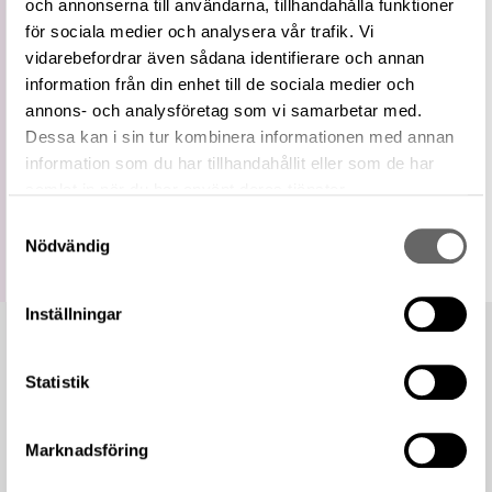
och annonserna till användarna, tillhandahålla funktioner
Relaterade
Visa 1106 relaterade föremål
för sociala medier och analysera vår trafik. Vi
föremål
vidarebefordrar även sådana identifierare och annan
https://samlingar.shm.se/term/DBC14269-
0470-48CD-83BB-9F55448B57C7
information från din enhet till de sociala medier och
URI
annons- och analysföretag som vi samarbetar med.
Kopiera URI
Dessa kan i sin tur kombinera informationen med annan
information som du har tillhandahållit eller som de har
All textinformation (metadata) på denna sida är fri att
samlat in när du har använt deras tjänster.
använda enligt licensen CC0.
Mer information om licenser hos Statens historiska museer.
Samtyckesval
Nödvändig
Inställningar
Statistik
Marknadsföring