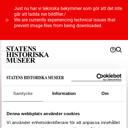
Just nu har vi tekniska bekymmer som gör att det inte
går att ladda ner bildfiler.
/
We are currently experiencing technical issues that
prevent image files from being downloaded.
Term
Samtycke
Information
Om
Punsning
Denna webbplats använder cookies
Typ
Teknik
Vi använder enhetsidentifierare för att anpassa innehållet
Status
Föredragen term