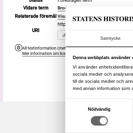
Status
Föredragen term
Vidare term
Broderi
Relaterade föremål
Visa 7 relaterade föremål
https://samlingar.shm.se/term/E
URI
Kopiera URI
Samtycke
All textinformation (metadata) på denna sida är fri att använ
Mer information om licenser hos Statens historiska museer.
Denna webbplats använder 
Vi använder enhetsidentifierar
sociala medier och analysera 
till de sociala medier och a
med annan information som du 
Samtyckesval
Nödvändig