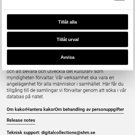
Tillåt alla
Tillåt urval
Om våra samlingar
Avvisa
Statens historiska museer (SHM) har till uppgift att
främja kunskapen om och intresset för Sveriges historia
och att bevara och utveckla det kulturarv som
myndigheten förvaltar. Vår verksamhet ska vara en
angelägenhet för alla människor i samhället. Här får du
tillgång till de samlingar vi förvaltar genom att söka i vår
databas på nätet.
Om kakor
Hantera kakor
Om behandling av personuppgifter
Release notes
Teknisk support:
digitalcollections@shm.se