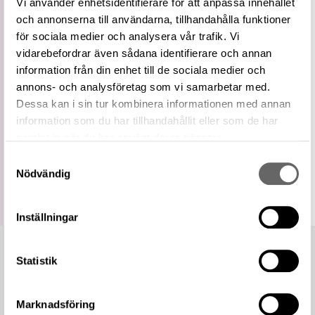
Vi använder enhetsidentifierare för att anpassa innehållet
Vidare
Föremålsdel
och annonserna till användarna, tillhandahålla funktioner
term
för sociala medier och analysera vår trafik. Vi
Relaterade
Visa 88 relaterade föremål
föremål
vidarebefordrar även sådana identifierare och annan
information från din enhet till de sociala medier och
https://samlingar.shm.se/term/ED4B2896-
F9F1-4872-B5AB-9A105F635C3E
annons- och analysföretag som vi samarbetar med.
URI
Dessa kan i sin tur kombinera informationen med annan
Kopiera URI
information som du har tillhandahållit eller som de har
samlat in när du har använt deras tjänster.
All textinformation (metadata) på denna sida är fri att
använda enligt licensen CC0.
Samtyckesval
Mer information om licenser hos Statens historiska museer.
Nödvändig
Inställningar
Statistik
Marknadsföring