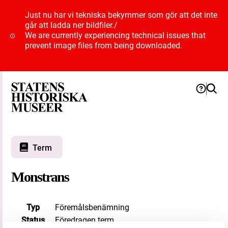
Just nu har vi tekniska bekymmer som gör att det inte
går att ladda ner bildfiler.
/
We are currently experiencing technical issues that
prevent image files from being downloaded.
Term
Monstrans
Typ
Föremålsbenämning
Status
Föredragen term