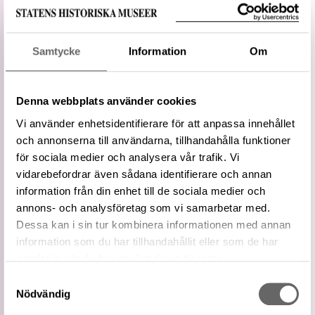
Vidare
Kyrkliga föremål, övrigt
term
Monstrans (av lat. monstrare, visa), rikt
Samtycke
Information
Om
utsmyckat kärl av ädel metall (guld eller
förgyllt silver) för hostians upplyftande inför
församlingen och i processioner. Hostian
placeras i kärlets centrum i ett utrymme
Denna webbplats använder cookies
täckt av glas eller bergkristall och fästs i en
Definition
Vi använder enhetsidentifierare för att anpassa innehållet
s k lunula, som fått sitt namn av sin
och annonserna till användarna, tillhandahålla funktioner
månskäreliknande form. I Sverige
konfiskerades monstranser av Gustav Vasa
för sociala medier och analysera vår trafik. Vi
och smältes ned, dels pga sitt stora värde,
vidarebefordrar även sådana identifierare och annan
dels därför att de efter reformationen inte
information från din enhet till de sociala medier och
längre fyllde någon liturgisk funktion.
annons- och analysföretag som vi samarbetar med.
Litteratur
Medeltidens ABC (Orrling, Carin)
Dessa kan i sin tur kombinera informationen med annan
Monstrans på WIKIDATA
information som du har tillhandahållit eller som de har
Externa
källor
Monstrans på Getty AAT
samlat in när du har använt deras tjänster.
Relaterade
Samtyckesval
Visa 7 relaterade föremål
Nödvändig
föremål
https://samlingar.shm.se/term/F0A4F485-