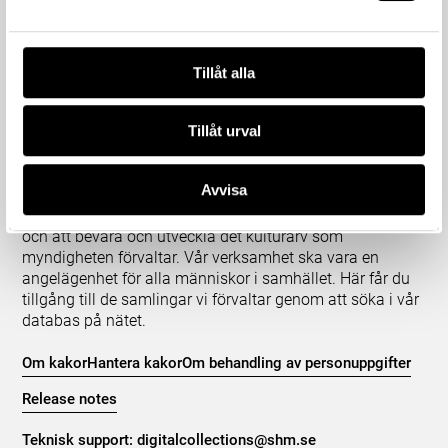
Tillåt alla
Tillåt urval
Om våra samlingar
Avvisa
Statens historiska museer (SHM) har till uppgift att
främja kunskapen om och intresset för Sveriges historia
och att bevara och utveckla det kulturarv som
myndigheten förvaltar. Vår verksamhet ska vara en
angelägenhet för alla människor i samhället. Här får du
tillgång till de samlingar vi förvaltar genom att söka i vår
databas på nätet.
Om kakor
Hantera kakor
Om behandling av personuppgifter
Release notes
Teknisk support:
digitalcollections@shm.se