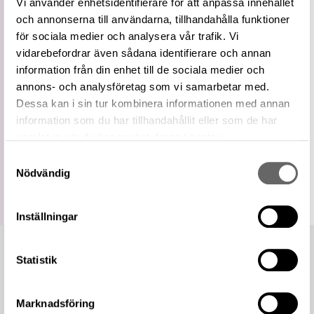
Vi använder enhetsidentifierare för att anpassa innehållet
Vidare
Silke
och annonserna till användarna, tillhandahålla funktioner
term
för sociala medier och analysera vår trafik. Vi
Relaterade
Visa 140 relaterade föremål
föremål
vidarebefordrar även sådana identifierare och annan
information från din enhet till de sociala medier och
https://samlingar.shm.se/term/F4667BFE-
458A-4C1B-8CAF-5B65152CB607
annons- och analysföretag som vi samarbetar med.
URI
Dessa kan i sin tur kombinera informationen med annan
Kopiera URI
information som du har tillhandahållit eller som de har
samlat in när du har använt deras tjänster.
All textinformation (metadata) på denna sida är fri att
använda enligt licensen CC0.
Samtyckesval
Mer information om licenser hos Statens historiska museer.
Nödvändig
Inställningar
Statistik
Marknadsföring