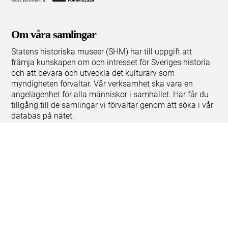
Om våra samlingar
Statens historiska museer (SHM) har till uppgift att
främja kunskapen om och intresset för Sveriges historia
och att bevara och utveckla det kulturarv som
myndigheten förvaltar. Vår verksamhet ska vara en
angelägenhet för alla människor i samhället. Här får du
tillgång till de samlingar vi förvaltar genom att söka i vår
databas på nätet.
Om kakor
Hantera kakor
Om behandling av personuppgifter
Release notes
Teknisk support:
digitalcollections@shm.se