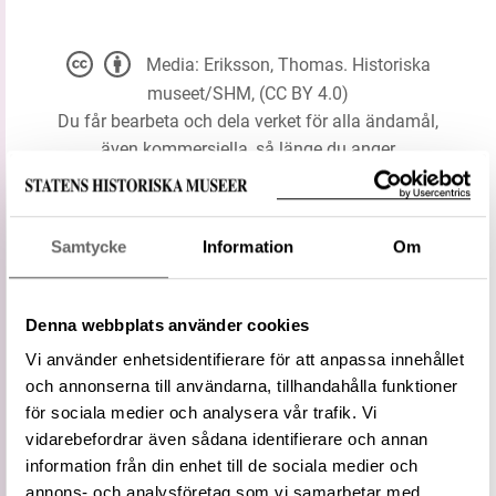
Media: Eriksson, Thomas. Historiska
museet/SHM, (CC BY 4.0)
Du får bearbeta och dela verket för alla ändamål,
även kommersiella, så länge du anger
upphovsperson och licensgivare.
Samtycke
Information
Om
LADDA NER MEDIA
Information om bilden
Denna webbplats använder cookies
Vi använder enhetsidentifierare för att anpassa innehållet
och annonserna till användarna, tillhandahålla funktioner
Typ
Föremålsbenämning
för sociala medier och analysera vår trafik. Vi
Status
Föredragen term
vidarebefordrar även sådana identifierare och annan
Vidare
Hänkel
information från din enhet till de sociala medier och
term
annons- och analysföretag som vi samarbetar med.