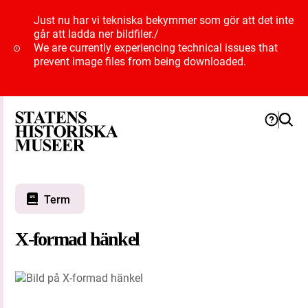
Just nu har vi tekniska bekymmer som gör att det inte
går att ladda ner bildfiler.
/
We are currently experiencing technical issues that
prevent image files from being downloaded.
Term
X-formad hänkel