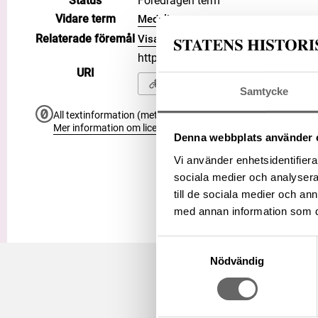
Status
Föredragen term
Vidare term
Medalj
Relaterade föremål
Visa 2 relaterade föremål
https://samlingar.shm.se/term/a6
URI
Kopiera URI
Samtycke
All textinformation (metadata) på denna sida är fri att använ
Mer information om licenser hos Statens historiska museer.
Denna webbplats använder 
Vi använder enhetsidentifierar
sociala medier och analysera 
till de sociala medier och a
med annan information som du 
Samtyckesval
Nödvändig