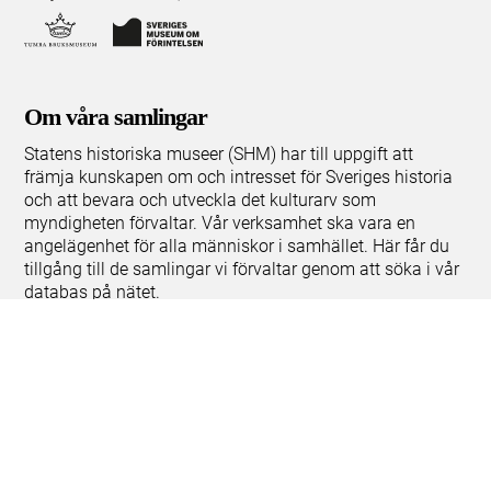
Om våra samlingar
Statens historiska museer (SHM) har till uppgift att
främja kunskapen om och intresset för Sveriges historia
och att bevara och utveckla det kulturarv som
myndigheten förvaltar. Vår verksamhet ska vara en
angelägenhet för alla människor i samhället. Här får du
tillgång till de samlingar vi förvaltar genom att söka i vår
databas på nätet.
Om kakor
Hantera kakor
Om behandling av personuppgifter
Release notes
Teknisk support:
digitalcollections@shm.se