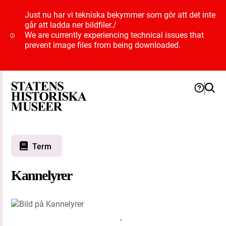
Just nu har vi tekniska bekymmer som gör att det inte
går att ladda ner bildfiler.
/
We are currently experiencing technical issues that
prevent image files from being downloaded.
Term
Kannelyrer