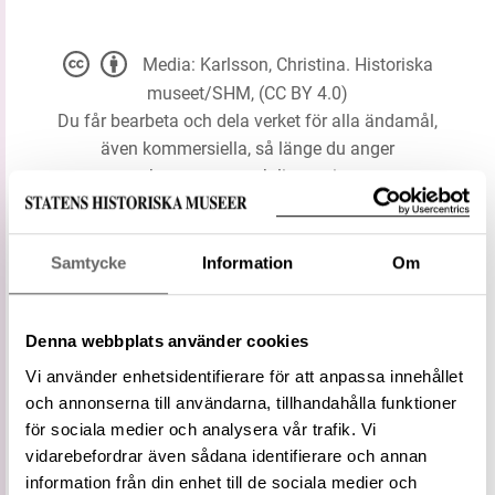
Media: Karlsson, Christina. Historiska
museet/SHM, (CC BY 4.0)
Du får bearbeta och dela verket för alla ändamål,
även kommersiella, så länge du anger
upphovsperson och licensgivare.
LADDA NER MEDIA
Samtycke
Information
Om
Information om bilden
Denna webbplats använder cookies
Vi använder enhetsidentifierare för att anpassa innehållet
Typ
Motiv
och annonserna till användarna, tillhandahålla funktioner
Status
Föredragen term
för sociala medier och analysera vår trafik. Vi
Vidare
vidarebefordrar även sådana identifierare och annan
Hålkälsdekor
term
information från din enhet till de sociala medier och