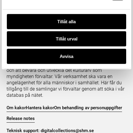
Tillåt alla
Tillåt urval
Om våra samlingar
Avvisa
Statens historiska museer (SHM) har till uppgift att
främja kunskapen om och intresset för Sveriges historia
och att bevara och utveckla det kulturarv som
myndigheten förvaltar. Vår verksamhet ska vara en
angelägenhet för alla människor i samhället. Här får du
tillgång till de samlingar vi förvaltar genom att söka i vår
databas på nätet.
Om kakor
Hantera kakor
Om behandling av personuppgifter
Release notes
Teknisk support:
digitalcollections@shm.se