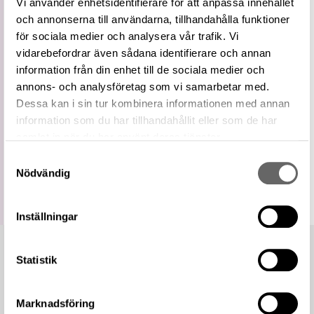
Vi använder enhetsidentifierare för att anpassa innehållet
Vidare
Broderi
och annonserna till användarna, tillhandahålla funktioner
term
för sociala medier och analysera vår trafik. Vi
Relaterade
Visa 1 relaterat föremål
föremål
vidarebefordrar även sådana identifierare och annan
information från din enhet till de sociala medier och
https://samlingar.shm.se/term/f0b6ed97-
4469-4499-af03-ed56d29b8728
annons- och analysföretag som vi samarbetar med.
URI
Dessa kan i sin tur kombinera informationen med annan
Kopiera URI
information som du har tillhandahållit eller som de har
samlat in när du har använt deras tjänster.
All textinformation (metadata) på denna sida är fri att
använda enligt licensen CC0.
Samtyckesval
Mer information om licenser hos Statens historiska museer.
Nödvändig
Inställningar
Statistik
Marknadsföring