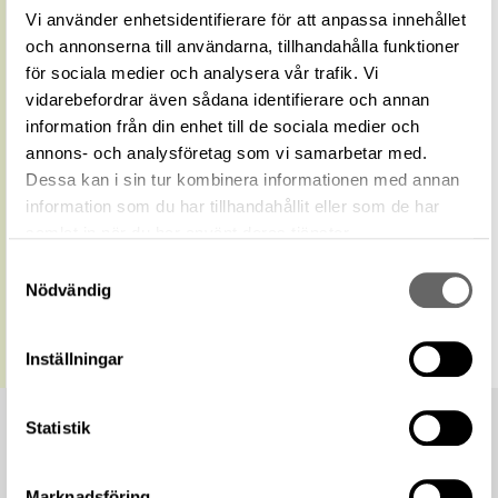
Koordinater
SWEREF 99, 16.32488, 58.71404
Vi använder enhetsidentifierare för att anpassa innehållet
Externa
och annonserna till användarna, tillhandahålla funktioner
Krokek socken på WIKIDATA
källor
för sociala medier och analysera vår trafik. Vi
Relaterade
vidarebefordrar även sådana identifierare och annan
Visa 860 relaterade föremål
föremål
information från din enhet till de sociala medier och
https://samlingar.shm.se/geo/67FE05B1-
annons- och analysföretag som vi samarbetar med.
0FBB-4D70-91B9-F95B80C3F60C
URI
Dessa kan i sin tur kombinera informationen med annan
information som du har tillhandahållit eller som de har
Kopiera URI
samlat in när du har använt deras tjänster.
All textinformation (metadata) på denna sida är fri att
Samtyckesval
använda enligt licensen CC0.
Nödvändig
Mer information om licenser hos Statens historiska museer.
Inställningar
Statistik
Marknadsföring