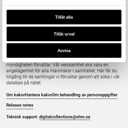
Tillåt alla
Tillåt urval
Om våra samlingar
Statens historiska museer (SHM) har till uppgift att
Avvisa
främja kunskapen om och intresset för Sveriges historia
och att bevara och utveckla det kulturarv som
myndigheten förvaltar. Vår verksamhet ska vara en
angelägenhet för alla människor i samhället. Här får du
tillgång till de samlingar vi förvaltar genom att söka i vår
databas på nätet.
Om kakor
Hantera kakor
Om behandling av personuppgifter
Release notes
Teknisk support:
digitalcollections@shm.se