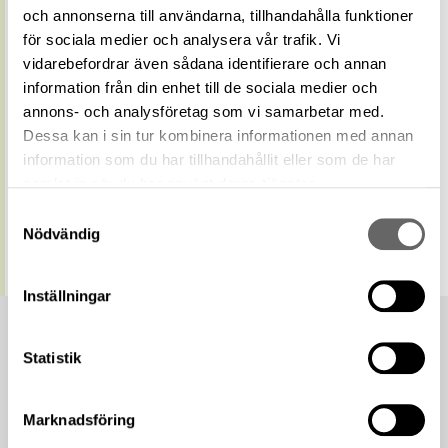
term
och annonserna till användarna, tillhandahålla funktioner
Relaterade
för sociala medier och analysera vår trafik. Vi
Visa 81 relaterade föremål
föremål
vidarebefordrar även sådana identifierare och annan
https://samlingar.shm.se/geo/9F8A0064-
information från din enhet till de sociala medier och
AAA5-4B28-AEEB-022D66E41D69
URI
annons- och analysföretag som vi samarbetar med.
Kopiera URI
Dessa kan i sin tur kombinera informationen med annan
information som du har tillhandahållit eller som de har
All textinformation (metadata) på denna sida är fri att
samlat in när du har använt deras tjänster.
använda enligt licensen CC0.
Samtyckesval
Mer information om licenser hos Statens historiska museer.
Nödvändig
Inställningar
Statistik
Marknadsföring