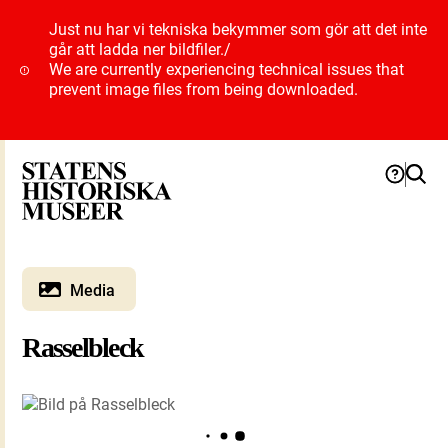
Just nu har vi tekniska bekymmer som gör att det inte
går att ladda ner bildfiler.
/
We are currently experiencing technical issues that
prevent image files from being downloaded.
Media
Rasselbleck