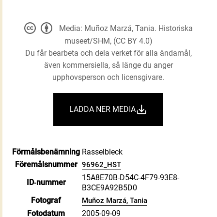
Media: Muñoz Marzá, Tania. Historiska
museet/SHM, (CC BY 4.0)
Du får bearbeta och dela verket för alla ändamål,
även kommersiella, så länge du anger
upphovsperson och licensgivare.
LADDA NER MEDIA
Förmålsbenämning
Rasselbleck
Föremålsnummer
96962_HST
15A8E70B-D54C-4F79-93E8-
ID‑nummer
B3CE9A92B5D0
Fotograf
Muñoz Marzá, Tania
Fotodatum
2005-09-09