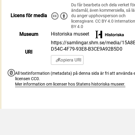
Du får bearbeta och dela verket för
ändamål, även kommersiella, så l
Licens för media
du anger upphovsperson och
licensgivare. CC BY 4.0 Internatio
BY 4.0
Historiska museet
Museum
https://samlingar.shm.se/media/15A8
D54C-4F79-93E8-B3CE9A92B5D0
URI
Kopiera URI
All textinformation (metadata) på denna sida är fri att använda e
licensen CC0.
Mer information om licenser hos Statens historiska museer.