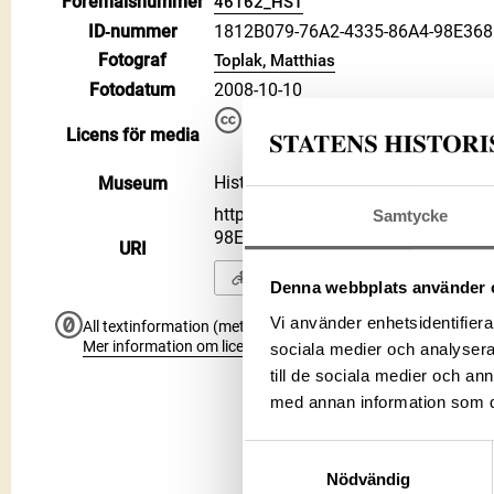
Föremålsnummer
46162_HST
ID‑nummer
1812B079-76A2-4335-86A4-98E36
Fotograf
Toplak, Matthias
Fotodatum
2008-10-10
Du får bearbeta och dela verke
Licens för media
kommersiella, så länge du ang
CC BY 4.0 International CC BY
Historiska museet
Museum
https://samlingar.shm.se/media/1
Samtycke
98E3681829F3
URI
Kopiera URI
Denna webbplats använder 
Vi använder enhetsidentifierar
All textinformation (metadata) på denna sida är fri att använ
Mer information om licenser hos Statens historiska museer.
sociala medier och analysera 
till de sociala medier och a
med annan information som du 
Samtyckesval
Nödvändig