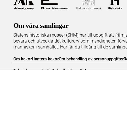
Om våra samlingar
Statens historiska museer (SHM) har till uppgift att främ
bevara och utveckla det kulturarv som myndigheten förva
människor i samhället. Här får du tillgång till de samling
Om kakor
Hantera kakor
Om behandling av personuppgifter
R
Teknisk support:
digitalcollections@shm.se