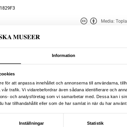
81829F3
Media: Topla
Du får bearbeta och dela v
t för alla ändamål, även
er upphovsperson och licensgivare.
du anger
 4.0
812B079-76A2-4335-86A4-
Information
cookies
e för att anpassa innehållet och annonserna till användarna, tillh
da enligt licensen CC0.
vår trafik. Vi vidarebefordrar även sådana identifierare och anna
nnons- och analysföretag som vi samarbetar med. Dessa kan i sin
har tillhandahållit eller som de har samlat in när du har använt 
Inställningar
Statistik