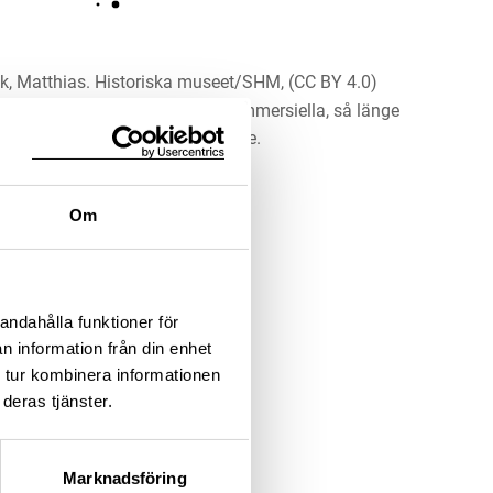
k, Matthias. Historiska museet/SHM, (CC BY 4.0)
erket för alla ändamål, även kommersiella, så länge
 upphovsperson och licensgivare.
LADDA NER MEDIA
Om
andahålla funktioner för
n information från din enhet
 tur kombinera informationen
deras tjänster.
Marknadsföring