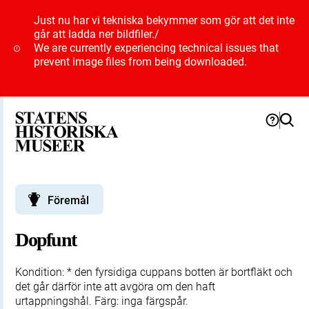
Just nu har vi tekniska bekymmer som gör att det inte
går att ladda ner bildfiler.
/
We are currently experiencing technical issues that
prevent image files from being downloaded.
Föremål
Dopfunt
Kondition: * den fyrsidiga cuppans botten är bortfläkt och
det går därför inte att avgöra om den haft
urtappningshål. Färg: inga färgspår.