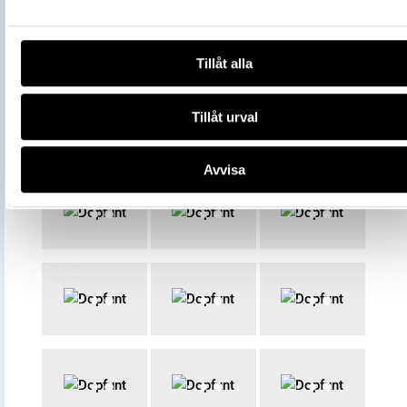
dödligt bett. Den förhistoris
hjältesagan överlevde, med 
ändringar, religionsskiftet o
Tillåt alla
behöll sin popularitet in i kri
tid. Motivet med Gunnar i
ormgropen blev överfört till 
Tillåt urval
martyrers och helgons kamp
mot ondskan. Det finns ock
några norska stavkyrkoporta
Avvisa
samt på en trädopfunt från 
Jämtland. Med sin fyrkanti
form är Norumfunten snarli
andra, från Bohuslän, Norge
England. Möjligen är den ett
resultat av engelsk inflytand
inom den tidiga kristenheten
Skandinavien. Runinskriften
daterar dopfunten till tidigt 
tal. Norums kyrka, Norum so
Bohuslän.