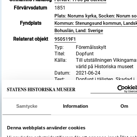
Förvärvsdatum
1851
Plats: Norums kyrka, Socken: Norum so
Fyndplats
Kommun: Stenungsund kommun, Landsk
Bohuslän, Land: Sverige
Relaterat objekt
950519F1
Typ
Föremålsskylt
Titel
Dopfunt
Källa
Till utställningen Vikingarna
värld på Historiska museet
Datum
2021-06-24
Text
Dopfunt i täljsten. Skadad i
sidorna och bottnen saknas
Tillhörande texter
Dopfunten hittades 1847 i e
skräphög på kyrkogården vi
Norums kyrka i samband me
Samtycke
Information
Om
den skulle renoveras. Samtl
fyra sidor är ornerade. På tv
dem syns slingrande drakdju
Denna webbplats använder cookies
den tredje två så kallade st
+ Visa mer