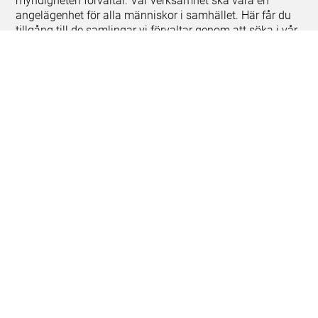
myndigheten förvaltar. Vår verksamhet ska vara en
angelägenhet för alla människor i samhället. Här får du
tillgång till de samlingar vi förvaltar genom att söka i vår
databas på nätet.
Om kakor
Hantera kakor
Om behandling av personuppgifter
Release notes
Teknisk support:
digitalcollections@shm.se