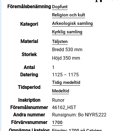
Föremålsbenämning
Dopfunt
Religion och kult
Arkeologisk samling
Kategori
Kyrklig samling
Material
Täljsten
Bredd 530 mm
Storlek
Höjd 350 mm
Antal
1
Datering
1125 – 1175
Tidig medeltid
Tidsperiod
Medeltid
Inskription
Runor
Föremålsnummer
46162_HST
Andra nummer
Runsignum: Bo NIYR5;222
Förvärvsnummer
1700
Omnämns i katalog
Förvärv: 1700 på Catview