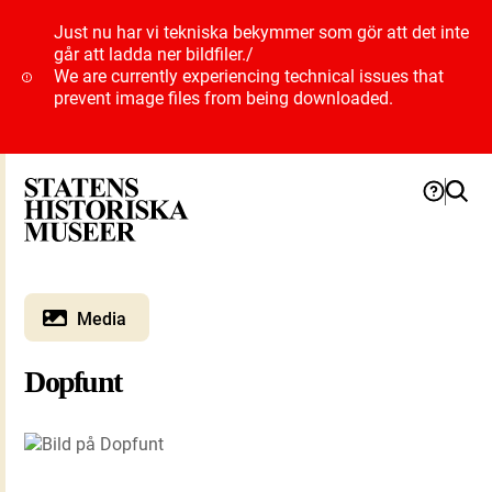
Just nu har vi tekniska bekymmer som gör att det inte
går att ladda ner bildfiler.
/
We are currently experiencing technical issues that
prevent image files from being downloaded.
Media
Dopfunt