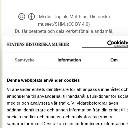
Media: Toplak, Matthias. Historiska
museet/SHM, (CC BY 4.0)
Du får bearbeta och dela verket för alla ändamål,
även kommersiella, så länge du anger
upphovsperson och licensgivare.
Samtycke
Information
Om
LADDA NER MEDIA
Denna webbplats använder cookies
Vi använder enhetsidentifierare för att anpassa innehållet oc
Förmålsbenämning
Dopfunt
annonserna till användarna, tillhandahålla funktioner för socia
Föremålsnummer
46162_HST
medier och analysera vår trafik. Vi vidarebefordrar även
ID‑nummer
80F96E1A-53A8-404E-B1FB-2E12EB88
sådana identifierare och annan information från din enhet till 
Fotograf
Toplak, Matthias
sociala medier och annons- och analysföretag som vi
Fotodatum
2008-10-10
samarbetar med. Dessa kan i sin tur kombinera information
Du får bearbeta och dela verket för