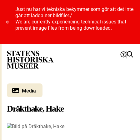
Just nu har vi tekniska bekymmer som gör att det inte
går att ladda ner bildfiler.
/
We are currently experiencing technical issues that
prevent image files from being downloaded.
Media
Dräkthake, Hake