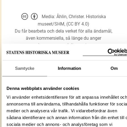
Media: Åhlin, Christer. Historiska
museet/SHM, (CC BY 4.0)
Du får bearbeta och dela verket för alla ändamål,
även kommersiella, så länge du anger
upphovsperson och licensgivare.
LADDA NER MEDIA
Samtycke
Information
Om
Denna webbplats använder cookies
Dräkthake
Förmålsbenämning
Hake
Vi använder enhetsidentifierare för att anpassa innehållet oc
annonserna till användarna, tillhandahålla funktioner för socia
Föremålsnummer
582954_HST
medier och analysera vår trafik. Vi vidarebefordrar även
ID‑nummer
471C7DCD-44C6-4ACA-9C13-F84F191
sådana identifierare och annan information från din enhet till 
Fotograf
Åhlin, Christer
sociala medier och annons- och analysföretag som vi