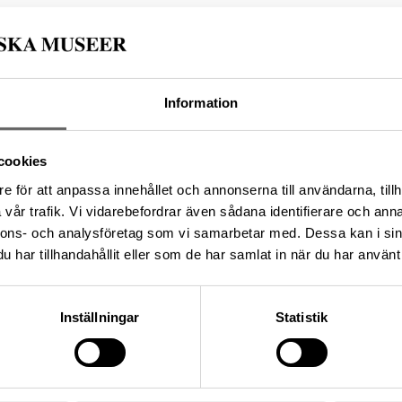
:9578, Socken: Hellvi socken,
Information
 Gotland, Land: Sverige
cookies
e för att anpassa innehållet och annonserna till användarna, tillh
vår trafik. Vi vidarebefordrar även sådana identifierare och anna
arnas värld på Historiska
nnons- och analysföretag som vi samarbetar med. Dessa kan i sin
har tillhandahållit eller som de har samlat in när du har använt 
 knapp i bronsbeslagen
annolikt hängt i en av kedjorna
fynd från Stora Ihre, Hellvi
Inställningar
Statistik
a museet