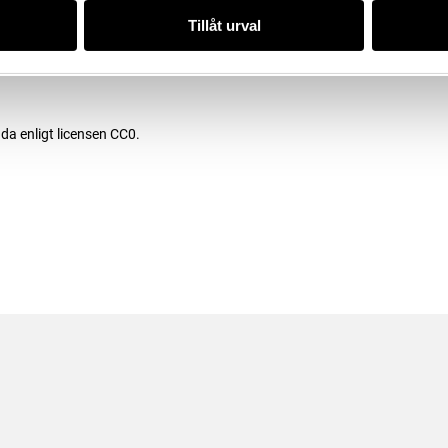
4), Historiska museet
Tillåt urval
/11C52514-0C98-40A9-AB59-
da enligt licensen CC0.