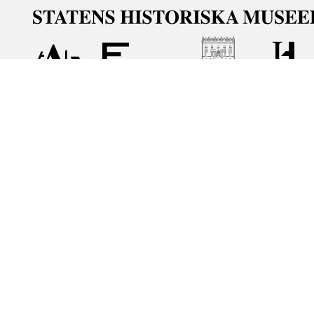
Om våra samlingar
Statens historiska museer (SHM) har till uppgift att främ
bevara och utveckla det kulturarv som myndigheten förva
människor i samhället. Här får du tillgång till de samling
Om kakor
Hantera kakor
Om behandling av personuppgifter
R
Teknisk support:
digitalcollections@shm.se