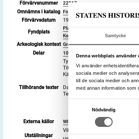
Förvärvsnummer
22917
Omnämns i katalog
Förvärv: 22917 på Catview
Förvärvsdatum
1942
Plats: Stora Ire, Fornlämning: L1977
Fyndplats
Samtycke
Kommun: Gotland kommun, Landskap:
Arkeologisk kontext
Grav: 232
Delar
1085753_HST
Denna webbplats använder 
Typ
Föremålsskylt
Vi använder enhetsidentifierar
Titel
Kniv
sociala medier och analysera 
Källa
Till utställningen Viking
till de sociala medier och a
museet
Tillhörande texter
Datum
2021-06-24
med annan information som du 
Text
Välbevarad järnkniv med
knivslida av läder. Har s
Samtyckesval
från redskapshänget. Grav
Nödvändig
socken, Gotland.
Externa källor
WIKIDATA
Vikingar (2001 – 2019), Historisk
Utställningar