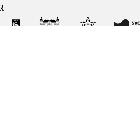
ja kunskapen om och intresset för Sveriges historia och att
ltar. Vår verksamhet ska vara en angelägenhet för alla
ar vi förvaltar genom att söka i vår databas på nätet.
elease notes