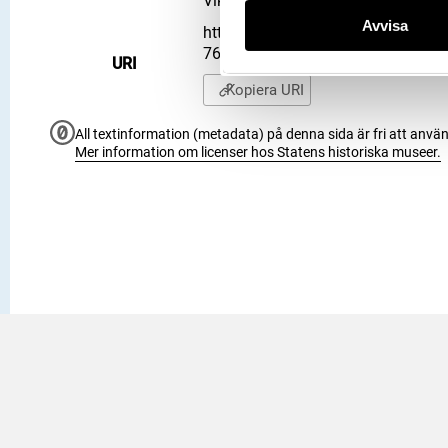
Vikingarnas värld (start 2021-06-2
Avvisa
https://samlingar.shm.se/object
764B4C2247CB
URI
Kopiera URI
All textinformation (metadata) på denna sida är fri att använ
Mer information om licenser hos Statens historiska museer.