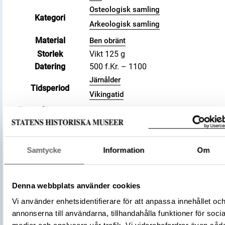
Osteologisk samling
Kategori
Arkeologisk samling
Material
Ben obränt
Storlek
Vikt 125 g
Datering
500 f.Kr. – 1100
Järnålder
Tidsperiod
Vikingatid
Föremålsnummer
148457_HST
Andra nummer
Undernummer: Bj 727
Historisk plats
Birka, Adelsö socken
(Hästar)
Samtycke
Information
Om
Equus
Osteologisk
artbedömning
(Obestämt)
Indeterminate
Förvärvsnummer
34000
Denna webbplats använder cookies
Omnämns i katalog
Förvärv: 34000 på Catview
Vi använder enhetsidentifierare för att anpassa innehållet oc
Förvärvsmetod
KML
annonserna till användarna, tillhandahålla funktioner för socia
Förvärvsdatum
2000