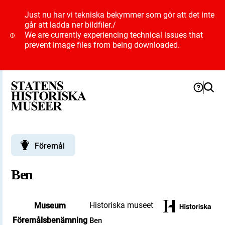
Just nu har vi tekniska bekymmer som gör att det inte
går att ladda ner bildfiler.
/
We are currently experiencing technical issues that
prevent image files from being downloaded.
Föremål
Ben
Historiska museet
Museum
Föremålsbenämning
Ben