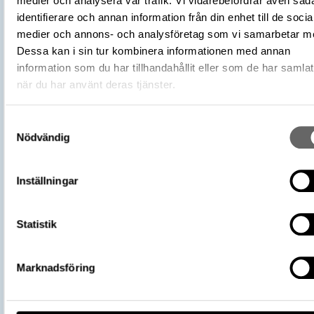
medier och analysera vår trafik. Vi vidarebefordrar även såd
Plats: Björkö, Hemlanden, Fornlämning:
identifierare och annan information från din enhet till de socia
L2017:1904, Socken: Adelsö socken,
medier och annons- och analysföretag som vi samarbetar m
Fyndplats
Kommun: Ekerö kommun, Landskap: Upp
Dessa kan i sin tur kombinera informationen med annan
Land: Sverige
information som du har tillhandahållit eller som de har samlat
Kammargrav, Grav, Obekant yttre gravski
när du har använt deras tjänster.
Arkeologisk kontext
727
Kontextnamn
Bj 727
Samtyckesval
Undersökare
Nödvändig
Stolpe, Hjalmar
Undersökningsår
1879
https://samlingar.shm.se/object/199
Inställningar
5E10-4C65-B7E4-BE7D936819B5
URI
Kopiera URI
Statistik
All textinformation (metadata) på denna sida är fri att använda e
licensen CC0.
Marknadsföring
Mer information om licenser hos Statens historiska museer.