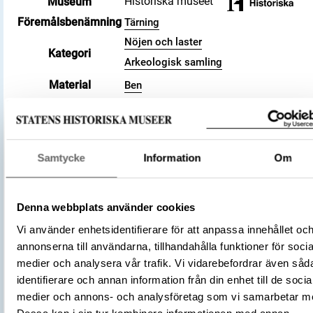
Historiska museet
Museum
Föremålsbenämning
Tärning
Nöjen och laster
Kategori
Arkeologisk samling
Material
Ben
Antal fragment
14
Datering
550 – 800
Tidsperiod
Vendeltid
Föremålsnummer
1157460_HST
Samtycke
Information
Om
Andra nummer
Fyndnummer: 1
Accessionsdatum
2024-09-18
Denna webbplats använder cookies
Förvärvsnummer
34558
Vi använder enhetsidentifierare för att anpassa innehållet oc
Förvärvsmetod
KML
annonserna till användarna, tillhandahålla funktioner för socia
Förvärvsdatum
2006
medier och analysera vår trafik. Vi vidarebefordrar även såd
Plats: Rickeby, Fornlämning: L2014:240
identifierare och annan information från din enhet till de socia
Socken: Vallentuna socken, Kommun:
Fyndplats
medier och annons- och analysföretag som vi samarbetar m
Vallentuna kommun, Landskap: Uppland,