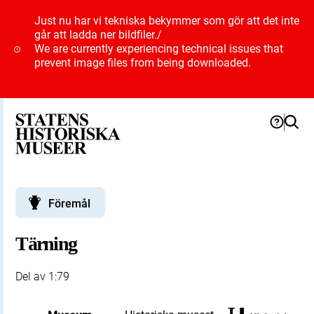
Just nu har vi tekniska bekymmer som gör att det inte
går att ladda ner bildfiler.
/
We are currently experiencing technical issues that
prevent image files from being downloaded.
Föremål
Tärning
Del av 1:79