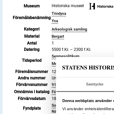
Historiska museet
Museum
Trindyxa
Föremålsbenämning
Yxa
Kategori
Arkeologisk samling
Material
Bergart
Antal
1
Datering
5500 f.Kr. – 2300 f.Kr.
Senmesolitikum
Tidsperiod
Mellanneolitikum
Föremålsnummer
1227501_HST
Andra nummer
Undernummer: 762
Samtycke
Förvärvsnummer
9170
Omnämns i katalog
Förvärv: 9170 på Catview
Förvärvsdatum
1893
Denna webbplats använder 
Socken: Hallsberg socken, Kommun
Fyndplats
Vi använder enhetsidentifierar
Närke, Land: Sverige