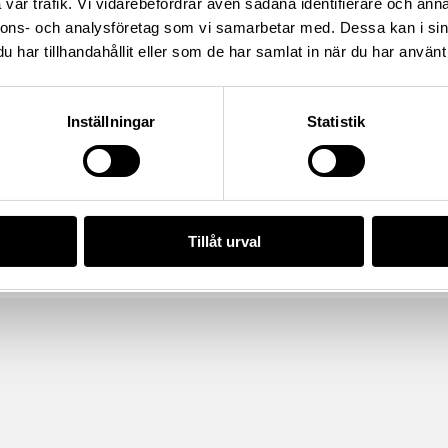
vår trafik. Vi vidarebefordrar även sådana identifierare och anna
/7F106DD9-7D03-4101-9567-
nnons- och analysföretag som vi samarbetar med. Dessa kan i sin
har tillhandahållit eller som de har samlat in när du har använt 
da enligt licensen CC0.
Inställningar
Statistik
Tillåt urval