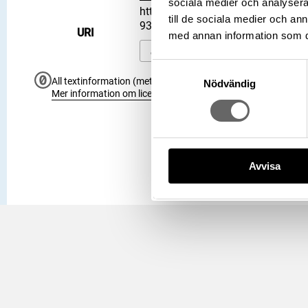
sociala medier och analysera 
https://samlingar.shm.se/object
till de sociala medier och a
938483B98095
URI
med annan information som du 
Kopiera URI
Samtyckesval
All textinformation (metadata) på denna sida är fri att använ
Nödvändig
Mer information om licenser hos Statens historiska museer.
Avvisa