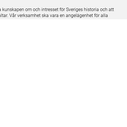
ja kunskapen om och intresset för Sveriges historia och att
ltar. Vår verksamhet ska vara en angelägenhet för alla
ar vi förvaltar genom att söka i vår databas på nätet.
elease notes