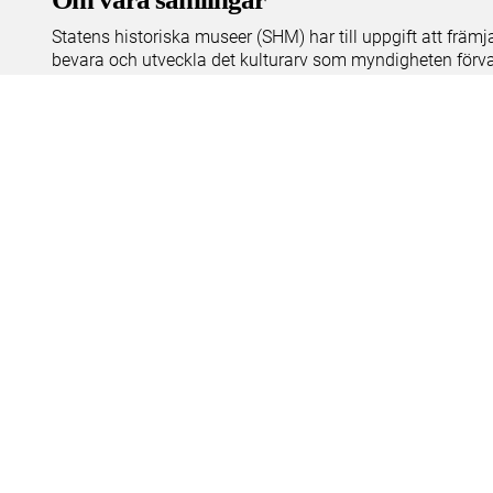
Statens historiska museer (SHM) har till uppgift att främ
bevara och utveckla det kulturarv som myndigheten förva
människor i samhället. Här får du tillgång till de samling
Om kakor
Hantera kakor
Om behandling av personuppgifter
R
Teknisk support:
digitalcollections@shm.se