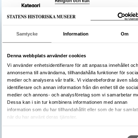
Religion och kult
Kategori
Arkeologisk samling
Material
Guld
Storlek
Vikt 5 g
Samtycke
Information
Om
Antal
1
Datering
400 – 550
Tidsperiod
Folkvandringstid
Denna webbplats använder cookies
Inskription
Runor
Vi använder enhetsidentifierare för att anpassa innehållet oc
Föremålsnummer
109599_HST
annonserna till användarna, tillhandahålla funktioner för socia
Runsignum: G 204
medier och analysera vår trafik. Vi vidarebefordrar även såd
Andra nummer
Undernummer: 1
identifierare och annan information från din enhet till de socia
Förvärvsnummer
4877
medier och annons- och analysföretag som vi samarbetar m
Dessa kan i sin tur kombinera informationen med annan
Omnämns i katalog
Förvärv: 4877 på Catview
information som du har tillhandahållit eller som de har samlat
Förvärvsdatum
1873
när du har använt deras tjänster.
Plats: Djupbrunns, Fornlämning: L1976:
Fyndplats
Socken: Hogrän socken, Kommun: Gotl
Samtyckesval
kommun, Landskap: Gotland, Land: Sver