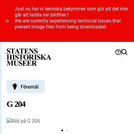
Just nu har vi tekniska bekymmer som gör att det inte
går att ladda ner bildfiler.
/
We are currently experiencing technical issues that
prevent image files from being downloaded.
Föremål
G 204