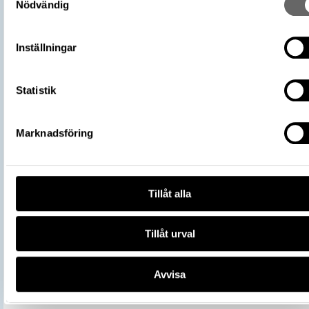
Nödvändig
Arkeologisk kontext
Skattfynd
Externa källor
RUNOR
Inställningar
https://samlingar.shm.se/object/842
70B8-4D41-B243-A53DD089F0CF
URI
Kopiera URI
Statistik
All textinformation (metadata) på denna sida är fri att använda e
licensen CC0.
Marknadsföring
Mer information om licenser hos Statens historiska museer.
Tillåt alla
Tillåt urval
Avvisa