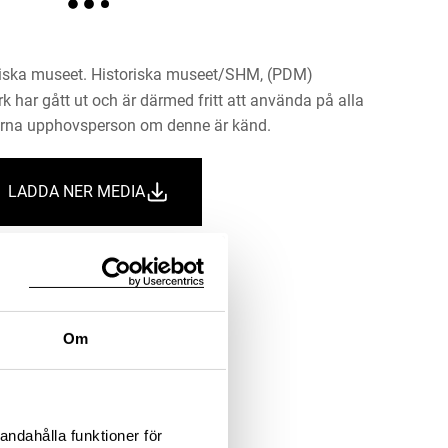
riska museet. Historiska museet/SHM, (PDM)
rk har gått ut och är därmed fritt att använda på alla
ärna upphovsperson om denne är känd.
LADDA NER MEDIA
Information om bilden
Om
andahålla funktioner för