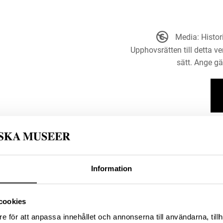
Media: Histo
Upphovsrätten till detta ve
sätt. Ange g
Information
cookies
e socken, Kommun: Gotland
e för att anpassa innehållet och annonserna till användarna, tillh