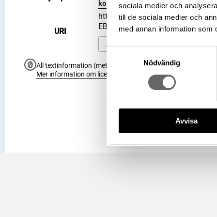
kommun, Landskap: Gotland, Land: S
sociala medier och analysera 
https://samlingar.shm.se/object
till de sociala medier och a
EBFA1B53D170
med annan information som du 
URI
Kopiera URI
Samtyckesval
Nödvändig
All textinformation (metadata) på denna sida är fri att använ
Mer information om licenser hos Statens historiska museer.
Avvisa