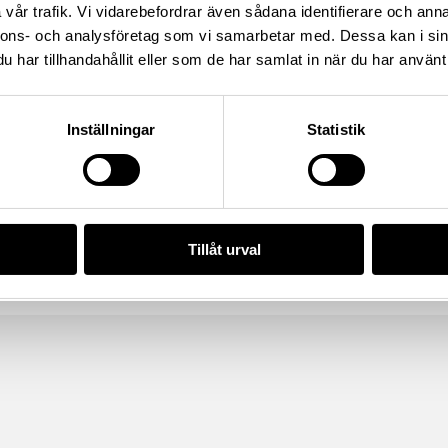
verige
vår trafik. Vi vidarebefordrar även sådana identifierare och anna
/8E4F53BA-373D-4D42-A6C4-
nnons- och analysföretag som vi samarbetar med. Dessa kan i sin
har tillhandahållit eller som de har samlat in när du har använt 
Inställningar
Statistik
da enligt licensen CC0.
Tillåt urval