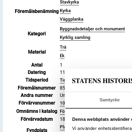
Stavkyrka
Kyrka
Föremålsbenämning
Väggplanka
Byggnadsdetaljer och monument
Kategori
Kyrklig samling
Trä
Material
Ek
Antal
1
Datering
1100 – 1250
Tidsperiod
Tidig medeltid
Föremålsnummer
858327_HST
Andra nummer
Undernummer: 30
Samtycke
Förvärvsnummer
10232
Omnämns i katalog
Förvärv: 10232 på Catview
Förvärvsdatum
1896
Denna webbplats använder 
Plats: Hemse kyrka, Socken: Hems
Vi använder enhetsidentifierar
Fyndplats